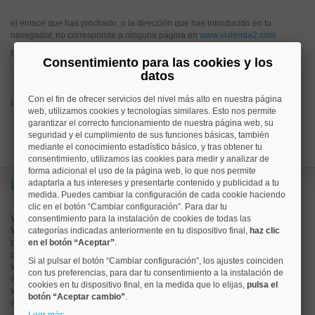
el enlace que has pinchado, o la dirección que has introducido en tu
navegador, no corresponde a ninguna página en
www.vivienda2.com
Esto puede haber ocurrido porque:
Consentimiento para las cookies y los
has pinchado un enlace antiguo que hoy no corresponde a ningún
datos
anuncio en www.vivienda2.com
Con el fin de ofrecer servicios del nivel más alto en nuestra página
prueba a buscar lo que quieres desde la página de inicio de vivienda2.com
web, utilizamos cookies y tecnologías similares. Esto nos permite
garantizar el correcto funcionamiento de nuestra página web, su
seguridad y el cumplimiento de sus funciones básicas, también
mediante el conocimiento estadístico básico, y tras obtener tu
consentimiento, utilizamos las cookies para medir y analizar de
forma adicional el uso de la página web, lo que nos permite
Lo más buscado
adaptarla a tus intereses y presentarte contenido y publicidad a tu
medida. Puedes cambiar la configuración de cada cookie haciendo
clic en el botón “Cambiar configuración”. Para dar tu
Valorar vivienda online
consentimiento para la instalación de cookies de todas las
Vender piso
categorías indicadas anteriormente en tu dispositivo final,
haz clic
pisos en
en el botón “Aceptar”
chamberí
.
pisos en
moncloa
Si al pulsar el botón “Cambiar configuración”, los ajustes coinciden
viviendas en
argüelles
con tus preferencias, para dar tu consentimiento a la instalación de
viviendas en
tetuán
cookies en tu dispositivo final, en la medida que lo elijas,
pulsa el
viviendas en
cuatro caminos
botón “Aceptar cambio”
.
viviendas en
chamartín