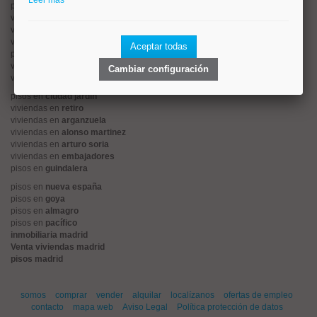
Leer más
pisos en
rios rosas
viviendas en
prosperidad
viviendas en
hispanoamerica
viviendas en
ciudad lineal
Aceptar todas
pisos en
salamanca
viviendas en
centro
Cambiar configuración
viviendas en
sol
pisos en
ciudad jardín
viviendas en
retiro
viviendas en
arganzuela
viviendas en
alonso martinez
viviendas en
arturo soria
viviendas en
embajadores
pisos en
guindalera
pisos en
nueva españa
pisos en
goya
pisos en
almagro
pisos en
pacífico
inmobiliaria madrid
Venta viviendas madrid
pisos madrid
somos
comprar
vender
alquilar
localízanos
ofertas de empleo
contacto
mapa web
Aviso Legal
Política protección de datos