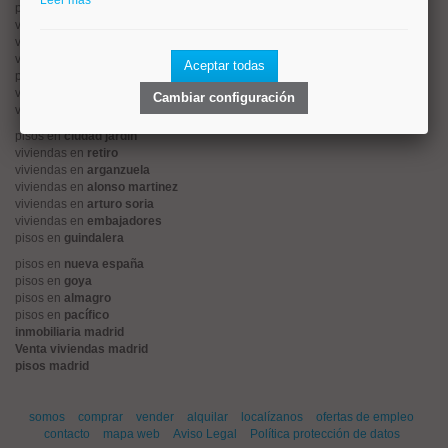
Leer más
pisos en
rios rosas
viviendas en
prosperidad
viviendas en
hispanoamerica
viviendas en
ciudad lineal
Aceptar todas
pisos en
salamanca
viviendas en
centro
Cambiar configuración
viviendas en
sol
pisos en
ciudad jardín
viviendas en
retiro
viviendas en
arganzuela
viviendas en
alonso martinez
viviendas en
arturo soria
viviendas en
embajadores
pisos en
guindalera
pisos en
nueva españa
pisos en
goya
pisos en
almagro
pisos en
pacífico
inmobiliaria madrid
Venta viviendas madrid
pisos madrid
somos
comprar
vender
alquilar
localízanos
ofertas de empleo
contacto
mapa web
Aviso Legal
Política protección de datos