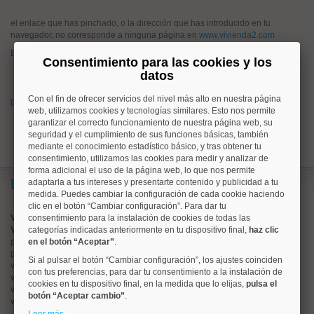
el enlace que has pinchado, o la dirección que has introducido en tu
navegador, no corresponde a ninguna página en
www.vivienda2.com
Esto puede haber ocurrido porque:
Consentimiento para las cookies y los
has pinchado un enlace antiguo que hoy no corresponde a ningún
datos
anuncio en www.vivienda2.com
Con el fin de ofrecer servicios del nivel más alto en nuestra página
prueba a buscar lo que quieres desde la página de inicio de vivienda2.com
web, utilizamos cookies y tecnologías similares. Esto nos permite
garantizar el correcto funcionamiento de nuestra página web, su
seguridad y el cumplimiento de sus funciones básicas, también
mediante el conocimiento estadístico básico, y tras obtener tu
consentimiento, utilizamos las cookies para medir y analizar de
forma adicional el uso de la página web, lo que nos permite
Lo más buscado
adaptarla a tus intereses y presentarte contenido y publicidad a tu
medida. Puedes cambiar la configuración de cada cookie haciendo
clic en el botón “Cambiar configuración”. Para dar tu
Valorar vivienda online
consentimiento para la instalación de cookies de todas las
Vender piso
categorías indicadas anteriormente en tu dispositivo final,
haz clic
pisos en
en el botón “Aceptar”
chamberí
.
pisos en
moncloa
Si al pulsar el botón “Cambiar configuración”, los ajustes coinciden
viviendas en
argüelles
con tus preferencias, para dar tu consentimiento a la instalación de
viviendas en
tetuán
cookies en tu dispositivo final, en la medida que lo elijas,
pulsa el
viviendas en
cuatro caminos
botón “Aceptar cambio”
.
viviendas en
chamartín