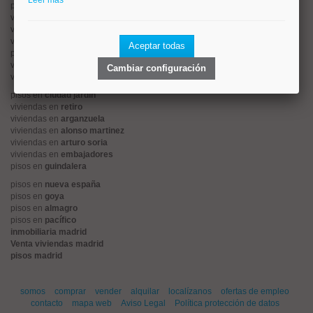
Leer más
pisos en
rios rosas
viviendas en
prosperidad
viviendas en
hispanoamerica
viviendas en
ciudad lineal
Aceptar todas
pisos en
salamanca
viviendas en
centro
Cambiar configuración
viviendas en
sol
pisos en
ciudad jardín
viviendas en
retiro
viviendas en
arganzuela
viviendas en
alonso martinez
viviendas en
arturo soria
viviendas en
embajadores
pisos en
guindalera
pisos en
nueva españa
pisos en
goya
pisos en
almagro
pisos en
pacífico
inmobiliaria madrid
Venta viviendas madrid
pisos madrid
somos
comprar
vender
alquilar
localízanos
ofertas de empleo
contacto
mapa web
Aviso Legal
Política protección de datos