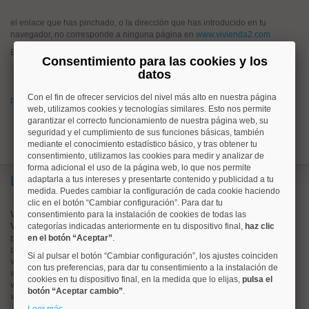
el enlace que has pinchado, o la dirección que has introducido en tu
navegador, no corresponde a ninguna página en
www.vivienda2.com
Esto puede haber ocurrido porque:
Consentimiento para las cookies y los
has pinchado un enlace antiguo que hoy no corresponde a ningún
datos
anuncio en www.vivienda2.com
Con el fin de ofrecer servicios del nivel más alto en nuestra página
prueba a buscar lo que quieres desde la página de inicio de vivienda2.com
web, utilizamos cookies y tecnologías similares. Esto nos permite
garantizar el correcto funcionamiento de nuestra página web, su
seguridad y el cumplimiento de sus funciones básicas, también
mediante el conocimiento estadístico básico, y tras obtener tu
consentimiento, utilizamos las cookies para medir y analizar de
forma adicional el uso de la página web, lo que nos permite
Lo más buscado
adaptarla a tus intereses y presentarte contenido y publicidad a tu
medida. Puedes cambiar la configuración de cada cookie haciendo
clic en el botón “Cambiar configuración”. Para dar tu
Valorar vivienda online
consentimiento para la instalación de cookies de todas las
Vender piso
categorías indicadas anteriormente en tu dispositivo final,
haz clic
pisos en
en el botón “Aceptar”
chamberí
.
pisos en
moncloa
Si al pulsar el botón “Cambiar configuración”, los ajustes coinciden
viviendas en
argüelles
con tus preferencias, para dar tu consentimiento a la instalación de
viviendas en
tetuán
cookies en tu dispositivo final, en la medida que lo elijas,
pulsa el
viviendas en
cuatro caminos
botón “Aceptar cambio”
.
viviendas en
chamartín