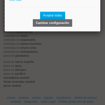
Leer más
pisos en
rios rosas
viviendas en
prosperidad
viviendas en
hispanoamerica
viviendas en
ciudad lineal
Aceptar todas
pisos en
salamanca
viviendas en
centro
Cambiar configuración
viviendas en
sol
pisos en
ciudad jardín
viviendas en
retiro
viviendas en
arganzuela
viviendas en
alonso martinez
viviendas en
arturo soria
viviendas en
embajadores
pisos en
guindalera
pisos en
nueva españa
pisos en
goya
pisos en
almagro
pisos en
pacífico
inmobiliaria madrid
Venta viviendas madrid
pisos madrid
somos
comprar
vender
alquilar
localízanos
ofertas de empleo
contacto
mapa web
Aviso Legal
Política protección de datos