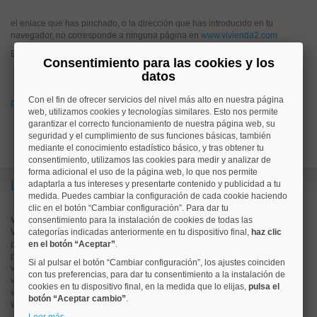
el enlace que has pinchado, o la dirección que has introducido en tu
navegador, no corresponde a ninguna página en
www.vivienda2.com
Esto puede haber ocurrido porque:
Consentimiento para las cookies y los
has pinchado un enlace antiguo que hoy no corresponde a ningún
datos
anuncio en www.vivienda2.com
Con el fin de ofrecer servicios del nivel más alto en nuestra página
prueba a buscar lo que quieres desde la página de inicio de vivienda2.com
web, utilizamos cookies y tecnologías similares. Esto nos permite
garantizar el correcto funcionamiento de nuestra página web, su
seguridad y el cumplimiento de sus funciones básicas, también
mediante el conocimiento estadístico básico, y tras obtener tu
consentimiento, utilizamos las cookies para medir y analizar de
forma adicional el uso de la página web, lo que nos permite
Lo más buscado
adaptarla a tus intereses y presentarte contenido y publicidad a tu
medida. Puedes cambiar la configuración de cada cookie haciendo
clic en el botón “Cambiar configuración”. Para dar tu
Valorar vivienda online
consentimiento para la instalación de cookies de todas las
Vender piso
categorías indicadas anteriormente en tu dispositivo final,
haz clic
pisos en
en el botón “Aceptar”
chamberí
.
pisos en
moncloa
Si al pulsar el botón “Cambiar configuración”, los ajustes coinciden
viviendas en
argüelles
con tus preferencias, para dar tu consentimiento a la instalación de
viviendas en
tetuán
cookies en tu dispositivo final, en la medida que lo elijas,
pulsa el
viviendas en
cuatro caminos
botón “Aceptar cambio”
.
viviendas en
chamartín