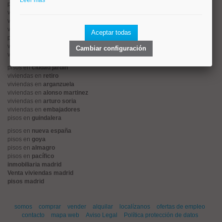
Leer más
pisos en
rios rosas
viviendas en
prosperidad
viviendas en
hispanoamerica
viviendas en
ciudad lineal
Aceptar todas
pisos en
salamanca
viviendas en
centro
Cambiar configuración
viviendas en
sol
pisos en
ciudad jardín
viviendas en
retiro
viviendas en
arganzuela
viviendas en
alonso martinez
viviendas en
arturo soria
viviendas en
embajadores
pisos en
guindalera
pisos en
nueva españa
pisos en
goya
pisos en
almagro
pisos en
pacífico
inmobiliaria madrid
Venta viviendas madrid
pisos madrid
somos
comprar
vender
alquilar
localízanos
ofertas de empleo
contacto
mapa web
Aviso Legal
Política protección de datos