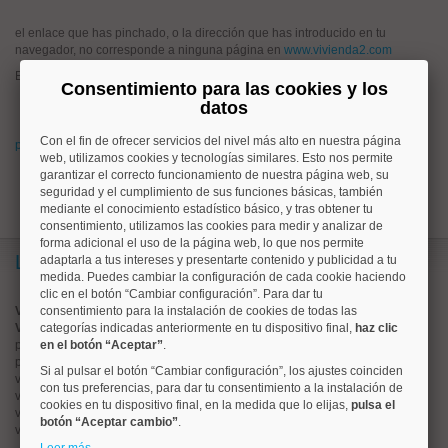
el enlace que has pinchado, o la dirección que has introducido en tu
navegador, no corresponde a ninguna página en
www.vivienda2.com
Esto puede haber ocurrido porque:
Consentimiento para las cookies y los
has pinchado un enlace antiguo que hoy no corresponde a ningún
datos
anuncio en www.vivienda2.com
Con el fin de ofrecer servicios del nivel más alto en nuestra página
prueba a buscar lo que quieres desde la página de inicio de vivienda2.com
web, utilizamos cookies y tecnologías similares. Esto nos permite
garantizar el correcto funcionamiento de nuestra página web, su
seguridad y el cumplimiento de sus funciones básicas, también
mediante el conocimiento estadístico básico, y tras obtener tu
consentimiento, utilizamos las cookies para medir y analizar de
forma adicional el uso de la página web, lo que nos permite
Lo más buscado
adaptarla a tus intereses y presentarte contenido y publicidad a tu
medida. Puedes cambiar la configuración de cada cookie haciendo
clic en el botón “Cambiar configuración”. Para dar tu
Valorar vivienda online
consentimiento para la instalación de cookies de todas las
Vender piso
categorías indicadas anteriormente en tu dispositivo final,
haz clic
pisos en
en el botón “Aceptar”
chamberí
.
pisos en
moncloa
Si al pulsar el botón “Cambiar configuración”, los ajustes coinciden
viviendas en
argüelles
con tus preferencias, para dar tu consentimiento a la instalación de
viviendas en
tetuán
cookies en tu dispositivo final, en la medida que lo elijas,
pulsa el
viviendas en
cuatro caminos
botón “Aceptar cambio”
.
viviendas en
chamartín