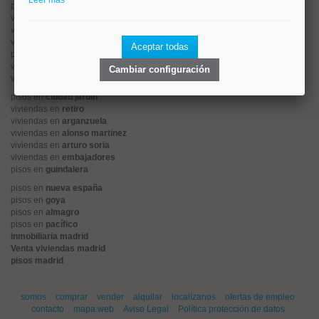
Leer más
pisos en
rios rosas
viviendas en
prosperidad
viviendas en
hispanoamerica
viviendas en
ciudad lineal
Aceptar todas
pisos en
salamanca
viviendas en
centro
Cambiar configuración
viviendas en
sol
pisos en
ciudad jardín
viviendas en
retiro
viviendas en
arganzuela
viviendas en
alonso martinez
viviendas en
arturo soria
viviendas en
embajadores
pisos en
guindalera
pisos en
nueva españa
pisos en
goya
pisos en
almagro
pisos en
pacífico
inmobiliaria madrid
Venta viviendas madrid
pisos madrid
somos
comprar
vender
alquilar
localízanos
ofertas de empleo
contacto
mapa web
Aviso Legal
Política protección de datos