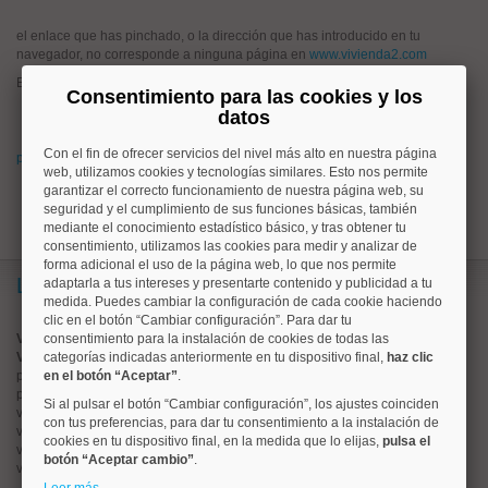
el enlace que has pinchado, o la dirección que has introducido en tu
navegador, no corresponde a ninguna página en
www.vivienda2.com
Esto puede haber ocurrido porque:
Consentimiento para las cookies y los
has pinchado un enlace antiguo que hoy no corresponde a ningún
datos
anuncio en www.vivienda2.com
Con el fin de ofrecer servicios del nivel más alto en nuestra página
prueba a buscar lo que quieres desde la página de inicio de vivienda2.com
web, utilizamos cookies y tecnologías similares. Esto nos permite
garantizar el correcto funcionamiento de nuestra página web, su
seguridad y el cumplimiento de sus funciones básicas, también
mediante el conocimiento estadístico básico, y tras obtener tu
consentimiento, utilizamos las cookies para medir y analizar de
forma adicional el uso de la página web, lo que nos permite
Lo más buscado
adaptarla a tus intereses y presentarte contenido y publicidad a tu
medida. Puedes cambiar la configuración de cada cookie haciendo
clic en el botón “Cambiar configuración”. Para dar tu
Valorar vivienda online
consentimiento para la instalación de cookies de todas las
Vender piso
categorías indicadas anteriormente en tu dispositivo final,
haz clic
pisos en
en el botón “Aceptar”
chamberí
.
pisos en
moncloa
Si al pulsar el botón “Cambiar configuración”, los ajustes coinciden
viviendas en
argüelles
con tus preferencias, para dar tu consentimiento a la instalación de
viviendas en
tetuán
cookies en tu dispositivo final, en la medida que lo elijas,
pulsa el
viviendas en
cuatro caminos
botón “Aceptar cambio”
.
viviendas en
chamartín