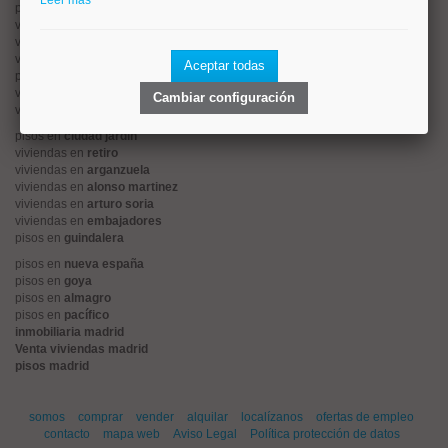
Leer más
pisos en
rios rosas
viviendas en
prosperidad
viviendas en
hispanoamerica
viviendas en
ciudad lineal
Aceptar todas
pisos en
salamanca
viviendas en
centro
Cambiar configuración
viviendas en
sol
pisos en
ciudad jardín
viviendas en
retiro
viviendas en
arganzuela
viviendas en
alonso martinez
viviendas en
arturo soria
viviendas en
embajadores
pisos en
guindalera
pisos en
nueva españa
pisos en
goya
pisos en
almagro
pisos en
pacífico
inmobiliaria madrid
Venta viviendas madrid
pisos madrid
somos
comprar
vender
alquilar
localízanos
ofertas de empleo
contacto
mapa web
Aviso Legal
Política protección de datos