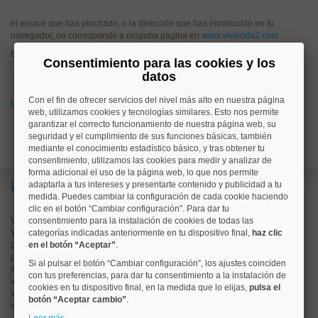
el enlace que has pinchado, o la dirección que has introducido en tu
navegador, no corresponde a ninguna página en
www.vivienda2.com
Esto puede haber ocurrido porque:
Consentimiento para las cookies y los
has pinchado un enlace antiguo que hoy no corresponde a ningún
datos
anuncio en www.vivienda2.com
Con el fin de ofrecer servicios del nivel más alto en nuestra página
prueba a buscar lo que quieres desde la página de inicio de vivienda2.com
web, utilizamos cookies y tecnologías similares. Esto nos permite
garantizar el correcto funcionamiento de nuestra página web, su
seguridad y el cumplimiento de sus funciones básicas, también
mediante el conocimiento estadístico básico, y tras obtener tu
consentimiento, utilizamos las cookies para medir y analizar de
forma adicional el uso de la página web, lo que nos permite
Lo más buscado
adaptarla a tus intereses y presentarte contenido y publicidad a tu
medida. Puedes cambiar la configuración de cada cookie haciendo
clic en el botón “Cambiar configuración”. Para dar tu
Valorar vivienda online
consentimiento para la instalación de cookies de todas las
Vender piso
categorías indicadas anteriormente en tu dispositivo final,
haz clic
pisos en
en el botón “Aceptar”
chamberí
.
pisos en
moncloa
Si al pulsar el botón “Cambiar configuración”, los ajustes coinciden
viviendas en
argüelles
con tus preferencias, para dar tu consentimiento a la instalación de
viviendas en
tetuán
cookies en tu dispositivo final, en la medida que lo elijas,
pulsa el
viviendas en
cuatro caminos
botón “Aceptar cambio”
.
viviendas en
chamartín