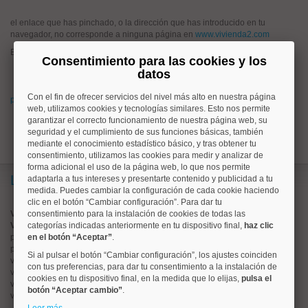
el enlace que has pinchado, o la dirección que has introducido en tu
navegador, no corresponde a ninguna página en
www.vivienda2.com
Esto puede haber ocurrido porque:
Consentimiento para las cookies y los
has pinchado un enlace antiguo que hoy no corresponde a ningún
datos
anuncio en www.vivienda2.com
Con el fin de ofrecer servicios del nivel más alto en nuestra página
prueba a buscar lo que quieres desde la página de inicio de vivienda2.com
web, utilizamos cookies y tecnologías similares. Esto nos permite
garantizar el correcto funcionamiento de nuestra página web, su
seguridad y el cumplimiento de sus funciones básicas, también
mediante el conocimiento estadístico básico, y tras obtener tu
consentimiento, utilizamos las cookies para medir y analizar de
forma adicional el uso de la página web, lo que nos permite
Lo más buscado
adaptarla a tus intereses y presentarte contenido y publicidad a tu
medida. Puedes cambiar la configuración de cada cookie haciendo
clic en el botón “Cambiar configuración”. Para dar tu
Valorar vivienda online
consentimiento para la instalación de cookies de todas las
Vender piso
categorías indicadas anteriormente en tu dispositivo final,
haz clic
pisos en
en el botón “Aceptar”
chamberí
.
pisos en
moncloa
Si al pulsar el botón “Cambiar configuración”, los ajustes coinciden
viviendas en
argüelles
con tus preferencias, para dar tu consentimiento a la instalación de
viviendas en
tetuán
cookies en tu dispositivo final, en la medida que lo elijas,
pulsa el
viviendas en
cuatro caminos
botón “Aceptar cambio”
.
viviendas en
chamartín