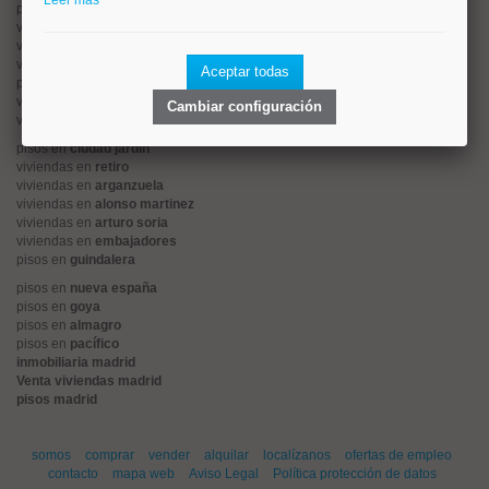
Leer más
pisos en
rios rosas
viviendas en
prosperidad
viviendas en
hispanoamerica
viviendas en
ciudad lineal
Aceptar todas
pisos en
salamanca
viviendas en
centro
Cambiar configuración
viviendas en
sol
pisos en
ciudad jardín
viviendas en
retiro
viviendas en
arganzuela
viviendas en
alonso martinez
viviendas en
arturo soria
viviendas en
embajadores
pisos en
guindalera
pisos en
nueva españa
pisos en
goya
pisos en
almagro
pisos en
pacífico
inmobiliaria madrid
Venta viviendas madrid
pisos madrid
somos
comprar
vender
alquilar
localízanos
ofertas de empleo
contacto
mapa web
Aviso Legal
Política protección de datos