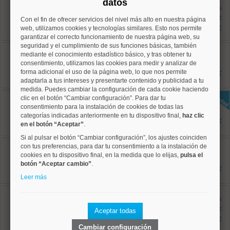
datos
Ref: 10008869
antes
122 m²
1.195.000 €
Con el fin de ofrecer servicios del nivel más alto en nuestra página
4 dormitorios
web, utilizamos cookies y tecnologías similares. Esto nos permite
1.090.000 €
2 baños
garantizar el correcto funcionamiento de nuestra página web, su
seguridad y el cumplimiento de sus funciones básicas, también
Chamartín, Nueva España
mediante el conocimiento estadístico básico, y tras obtener tu
Ref: 10008945
consentimiento, utilizamos las cookies para medir y analizar de
91 m²
2 dormitorios
forma adicional el uso de la página web, lo que nos permite
854.500 €
2 baños
adaptarla a tus intereses y presentarte contenido y publicidad a tu
medida. Puedes cambiar la configuración de cada cookie haciendo
Chamartín, Hispanoamerica
clic en el botón “Cambiar configuración”. Para dar tu
Ref: 10008956
consentimiento para la instalación de cookies de todas las
152 m²
categorías indicadas anteriormente en tu dispositivo final,
haz clic
4 dormitorios
1.295.500 €
en el botón “Aceptar”
.
2 baños
Si al pulsar el botón “Cambiar configuración”, los ajustes coinciden
Salamanca, Recoletos
con tus preferencias, para dar tu consentimiento a la instalación de
Ref: 10008524
cookies en tu dispositivo final, en la medida que lo elijas,
pulsa el
135 m²
botón “Aceptar cambio”
.
3 dormitorios
1.800.000 €
2 baños
Leer más
Chamartín, Hispanoamerica
Ref: 10008914
antes
209 m²
1.772.000 €
Aceptar todas
4 dormitorios
1.668.000 €
3 baños
Cambiar configuración