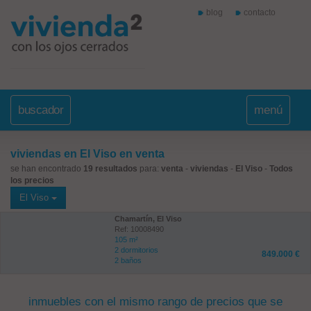
blog
contacto
buscador
menú
viviendas en El Viso en venta
se han encontrado
19 resultados
para:
venta
-
viviendas
-
El Viso
-
Todos
los precios
El Viso
Chamartín, El Viso
Ref: 10008490
105 m²
2 dormitorios
849.000 €
2 baños
inmuebles con el mismo rango de precios que se