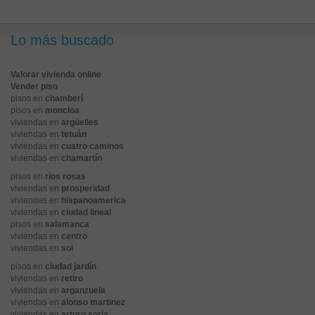
Lo más buscado
Valorar vivienda online
Vender piso
pisos en
chamberí
pisos en
moncloa
viviendas en
argüelles
viviendas en
tetuán
viviendas en
cuatro caminos
viviendas en
chamartín
pisos en
rios rosas
viviendas en
prosperidad
viviendas en
hispanoamerica
viviendas en
ciudad lineal
pisos en
salamanca
viviendas en
centro
viviendas en
sol
pisos en
ciudad jardín
viviendas en
retiro
viviendas en
arganzuela
viviendas en
alonso martinez
viviendas en
arturo soria