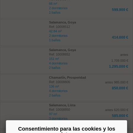
66 m²
2 dormitorios
599.900 €
1 baños
Salamanca, Goya
Ref: 10008512
42.84 m²
2 dormitorios
414.000 €
1 baños
Salamanca, Goya
Ref: 10008652
antes
151 m²
1.709.000 €
4 dormitorios
1.295.000 €
2 baños
Chamartín, Prosperidad
Ref: 10008806
antes 985.000 €
136 m²
850.000 €
4 dormitorios
2 baños
Salamanca, Lista
Ref: 10008850
antes 620.000 €
97 m²
585.000 €
3 dormitorios
2 baños
Consentimiento para las cookies y los
Salamanca, Goya