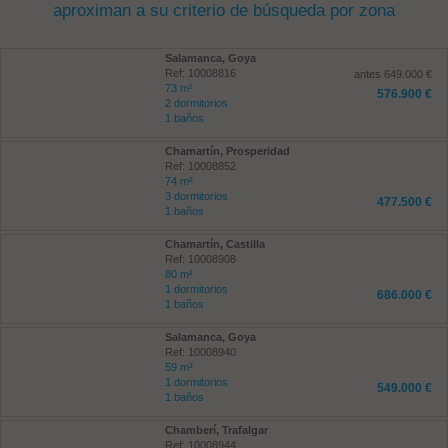
aproximan a su criterio de búsqueda por zona
Salamanca, Goya
Ref: 10008816
antes 649.000 €
73 m²
576.900 €
2 dormitorios
1 baños
Chamartín, Prosperidad
Ref: 10008852
74 m²
3 dormitorios
477.500 €
1 baños
Chamartín, Castilla
Ref: 10008908
80 m²
1 dormitorios
686.000 €
1 baños
Salamanca, Goya
Ref: 10008940
59 m²
1 dormitorios
549.000 €
1 baños
Chamberí, Trafalgar
Ref: 10008944