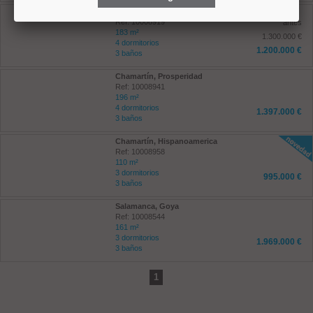
Chamartín, Castilla
Ref: 10008919
antes
183 m²
1.300.000 €
4 dormitorios
1.200.000 €
3 baños
Chamartín, Prosperidad
Ref: 10008941
196 m²
4 dormitorios
1.397.000 €
3 baños
Chamartín, Hispanoamerica
Ref: 10008958
110 m²
3 dormitorios
995.000 €
3 baños
Salamanca, Goya
Ref: 10008544
161 m²
3 dormitorios
1.969.000 €
3 baños
1