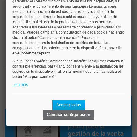
garantizar el correcto funcionamiento de nuestra página web, su
seguridad y el cumplimiento de sus funciones básicas, también
Te llamamos inmediatamente
mediante el conocimiento estadístico básico, y tras obtener tu
consentimiento, utilizamos las cookies para medir y analizar de
forma adicional el uso de la página web, lo que nos permite
adaptarla a tus intereses y presentarte contenido y publicidad a tu
medida. Puedes cambiar la configuración de cada cookie haciendo
clic en el botón “Cambiar configuración”. Para dar tu
Resuelve tus dudas,
consentimiento para la instalación de cookies de todas las
nosotros te llamamos
categorías indicadas anteriormente en tu dispositivo final,
haz clic
en el botón “Aceptar”
.
Si al pulsar el botón “Cambiar configuración”, los ajustes coinciden
con tus preferencias, para dar tu consentimiento a la instalación de
cookies en tu dispositivo final, en la medida que lo elijas,
pulsa el
botón “Aceptar cambio”
.
Leer más
Aceptar todas
Cambiar configuración