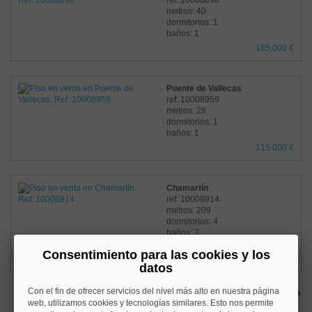
ref: 10008898
metros: 40
dormitorios: 1
baños: 1
185.000 €
Puente de Vallecas
ref: 10008959
metros: 28
dormitorios: 1
baños: 1
115.000 €
Chamartín
ref: 10008914
metros: 209
dormitorios: 4
baños: 3
antes 1.772.000 €
Consentimiento para las cookies y los
ahora 1.668.000 €
datos
Con el fin de ofrecer servicios del nivel más alto en nuestra página
Soy un nuevo usuario,
registrarme
web, utilizamos cookies y tecnologías similares. Esto nos permite