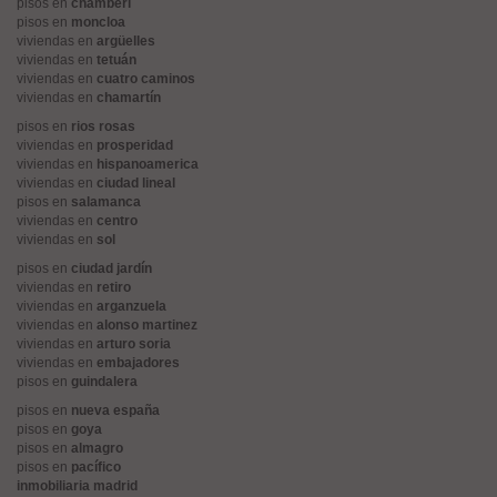
pisos en
chamberí
pisos en
moncloa
viviendas en
argüelles
viviendas en
tetuán
viviendas en
cuatro caminos
viviendas en
chamartín
pisos en
rios rosas
viviendas en
prosperidad
viviendas en
hispanoamerica
viviendas en
ciudad lineal
pisos en
salamanca
viviendas en
centro
viviendas en
sol
pisos en
ciudad jardín
viviendas en
retiro
viviendas en
arganzuela
viviendas en
alonso martinez
viviendas en
arturo soria
viviendas en
embajadores
pisos en
guindalera
pisos en
nueva españa
pisos en
goya
pisos en
almagro
pisos en
pacífico
inmobiliaria madrid