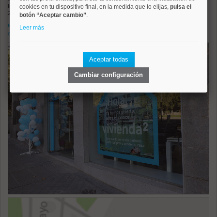
Inmobiliaria en Avenida de Menéndez Pelayo, 71
cookies en tu dispositivo final, en la medida que lo elijas,
pulsa el
28007 MADRID
botón “Aceptar cambio”
.
(+34) 91 031 23 30
telf.:
Leer más
cómo llegar:
google maps
Aceptar todas
Cambiar configuración