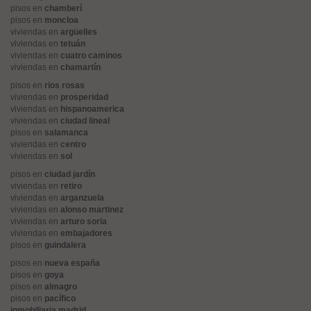
pisos en
chamberí
pisos en
moncloa
viviendas en
argüelles
viviendas en
tetuán
viviendas en
cuatro caminos
viviendas en
chamartín
pisos en
rios rosas
viviendas en
prosperidad
viviendas en
hispanoamerica
viviendas en
ciudad lineal
pisos en
salamanca
viviendas en
centro
viviendas en
sol
pisos en
ciudad jardín
viviendas en
retiro
viviendas en
arganzuela
viviendas en
alonso martinez
viviendas en
arturo soria
viviendas en
embajadores
pisos en
guindalera
pisos en
nueva españa
pisos en
goya
pisos en
almagro
pisos en
pacífico
inmobiliaria madrid