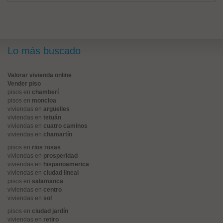
Lo más buscado
Valorar vivienda online
Vender piso
pisos en
chamberí
pisos en
moncloa
viviendas en
argüelles
viviendas en
tetuán
viviendas en
cuatro caminos
viviendas en
chamartín
pisos en
rios rosas
viviendas en
prosperidad
viviendas en
hispanoamerica
viviendas en
ciudad lineal
pisos en
salamanca
viviendas en
centro
viviendas en
sol
pisos en
ciudad jardín
viviendas en
retiro