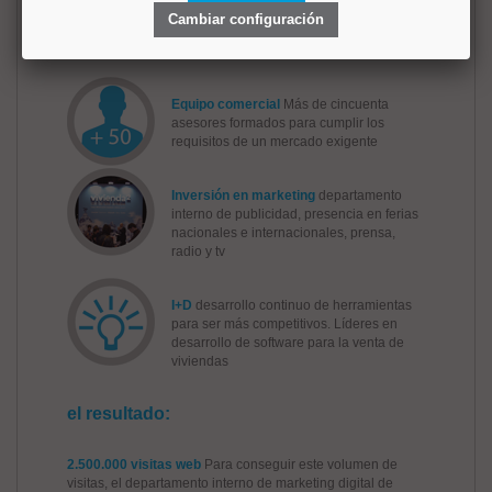
real. A través de nuestra web podrá seguir
Cambiar configuración
la publicidad, visitas y resultados de
nuestra gestión
Equipo comercial
Más de cincuenta
asesores formados para cumplir los
requisitos de un mercado exigente
Inversión en marketing
departamento
interno de publicidad, presencia en ferias
nacionales e internacionales, prensa,
radio y tv
I+D
desarrollo continuo de herramientas
para ser más competitivos. Líderes en
desarrollo de software para la venta de
viviendas
el resultado:
2.500.000 visitas web
Para conseguir este volumen de
visitas, el departamento interno de marketing digital de