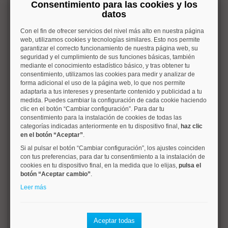
Consentimiento para las cookies y los
datos
Web propia líder
vivienda2.com recibe
cada mes más de 15.000 visitas.
Con el fin de ofrecer servicios del nivel más alto en nuestra página
Tecnología, diseño y eficacia como armas
web, utilizamos cookies y tecnologías similares. Esto nos permite
comerciales
garantizar el correcto funcionamiento de nuestra página web, su
seguridad y el cumplimiento de sus funciones básicas, también
Compradores internacionales
gracias a
mediante el conocimiento estadístico básico, y tras obtener tu
nuestros acuerdos de colaboración con
consentimiento, utilizamos las cookies para medir y analizar de
Rusia, China, Latinoamérica y otras zonas
forma adicional el uso de la página web, lo que nos permite
geográficas, seremos capaces de mostrar
adaptarla a tus intereses y presentarte contenido y publicidad a tu
tu propiedad mas allá de nuestra frontera
medida. Puedes cambiar la configuración de cada cookie haciendo
clic en el botón “Cambiar configuración”. Para dar tu
consentimiento para la instalación de cookies de todas las
Cartera de clientes
mantenemos una
categorías indicadas anteriormente en tu dispositivo final,
haz clic
media de más de 7000 demandas activas
en el botón “Aceptar”
.
de compradores. Siempre encontraremos
Si al pulsar el botón “Cambiar configuración”, los ajustes coinciden
compradores interesados
con tus preferencias, para dar tu consentimiento a la instalación de
cookies en tu dispositivo final, en la medida que lo elijas,
pulsa el
botón “Aceptar cambio”
.
Análisis de mercado
investigación
periódica del mercado y así poder ofrecer
Leer más
a nuestros clientes asesoramiento con
datos veraces y contrastados
Aceptar todas
Áreas privadas
Información en tiempo