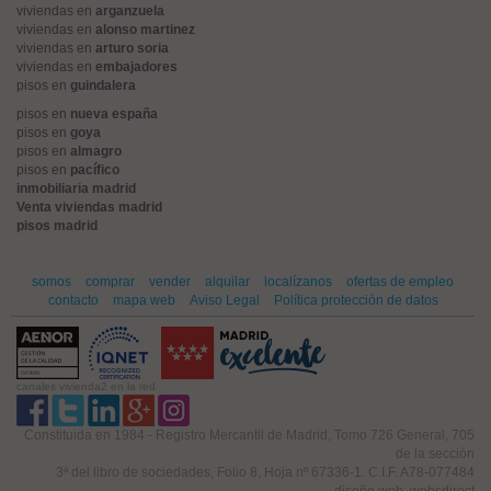
viviendas en
arganzuela
viviendas en
alonso martinez
viviendas en
arturo soria
viviendas en
embajadores
pisos en
guindalera
pisos en
nueva españa
pisos en
goya
pisos en
almagro
pisos en
pacífico
inmobiliaria madrid
Venta viviendas madrid
pisos madrid
somos
comprar
vender
alquilar
localízanos
ofertas de empleo
contacto
mapa web
Aviso Legal
Política protección de datos
canales vivienda2 en la red
Constituida en 1984 - Registro Mercantil de Madrid, Tomo 726 General, 705
de la sección
3ª del libro de sociedades, Folio 8, Hoja nº 67336-1. C.I.F. A78-077484
diseño web: websdirect