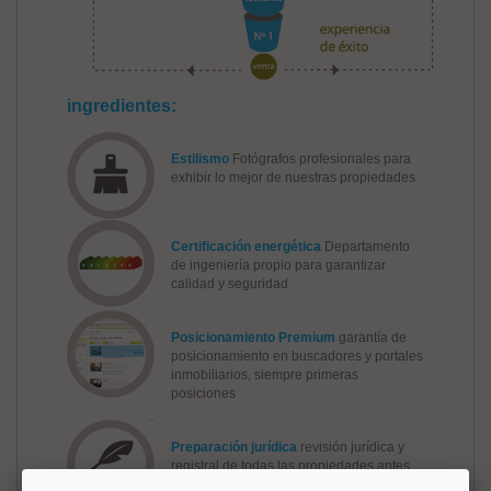
ingredientes:
Estilismo
Fotógrafos profesionales para
exhibir lo mejor de nuestras propiedades
Certificación energética
Departamento
de ingeniería propio para garantizar
calidad y seguridad
Posicionamiento Premium
garantía de
posicionamiento en buscadores y portales
inmobiliarios, siempre primeras
posiciones
Preparación jurídica
revisión jurídica y
registral de todas las propiedades antes
de ponerlas en venta