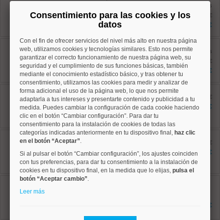
Ref: 10008880
antes
132 m²
Consentimiento para las cookies y los
1.245.000 €
3 dormitorios
datos
1.170.000 €
2 baños
Con el fin de ofrecer servicios del nivel más alto en nuestra página
Salamanca, Goya
web, utilizamos cookies y tecnologías similares. Esto nos permite
Ref: 10008869
antes
garantizar el correcto funcionamiento de nuestra página web, su
122 m²
1.195.000 €
seguridad y el cumplimiento de sus funciones básicas, también
4 dormitorios
1.090.000 €
2 baños
mediante el conocimiento estadístico básico, y tras obtener tu
consentimiento, utilizamos las cookies para medir y analizar de
Chamartín, Prosperidad
forma adicional el uso de la página web, lo que nos permite
Ref: 10008806
antes 985.000 €
adaptarla a tus intereses y presentarte contenido y publicidad a tu
136 m²
850.000 €
medida. Puedes cambiar la configuración de cada cookie haciendo
4 dormitorios
clic en el botón “Cambiar configuración”. Para dar tu
2 baños
consentimiento para la instalación de cookies de todas las
categorías indicadas anteriormente en tu dispositivo final,
haz clic
Salamanca, Goya
en el botón “Aceptar”
.
Ref: 10008816
antes 649.000 €
73 m²
576.900 €
Si al pulsar el botón “Cambiar configuración”, los ajustes coinciden
2 dormitorios
con tus preferencias, para dar tu consentimiento a la instalación de
1 baños
cookies en tu dispositivo final, en la medida que lo elijas,
pulsa el
botón “Aceptar cambio”
.
Salamanca, Goya
Ref: 10008512
Leer más
42.84 m²
2 dormitorios
414.000 €
1 baños