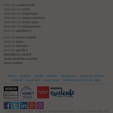
pisos en
ciudad jardín
viviendas en
retiro
viviendas en
arganzuela
viviendas en
alonso martinez
viviendas en
arturo soria
viviendas en
embajadores
pisos en
guindalera
pisos en
nueva españa
pisos en
goya
pisos en
almagro
pisos en
pacífico
inmobiliaria madrid
Venta viviendas madrid
pisos madrid
somos
comprar
vender
alquilar
localízanos
ofertas de empleo
contacto
mapa web
Aviso Legal
Política protección de datos
canales vivienda2 en la red
Constituida en 1984 - Registro Mercantil de Madrid, Tomo 726 General, 705