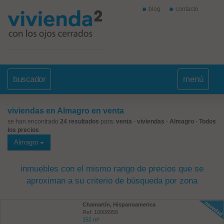
blog
contacto
buscador
menú
viviendas en Almagro en venta
se han encontrado
24 resultados
para:
venta
-
viviendas
-
Almagro
-
Todos
los precios
Almagro
inmuebles con el mismo rango de precios que se
aproximan a su criterio de búsqueda por zona
Chamartín, Hispanoamerica
Ref: 10008956
152 m²