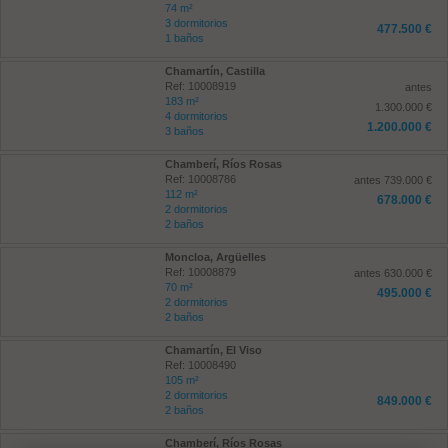
74 m²
3 dormitorios
477.500 €
1 baños
Chamartín, Castilla
Ref: 10008919
antes
183 m²
1.300.000 €
4 dormitorios
1.200.000 €
3 baños
Chamberí, Ríos Rosas
Ref: 10008786
antes 739.000 €
112 m²
678.000 €
2 dormitorios
2 baños
Moncloa, Argüelles
Ref: 10008879
antes 630.000 €
70 m²
495.000 €
2 dormitorios
2 baños
Chamartín, El Viso
Ref: 10008490
105 m²
2 dormitorios
849.000 €
2 baños
Chamberí, Ríos Rosas