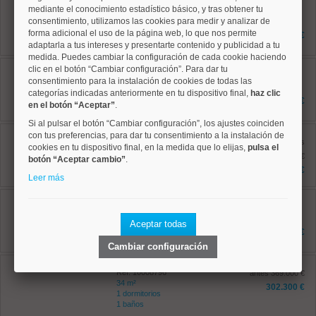
mediante el conocimiento estadístico básico, y tras obtener tu
Ref: 10008765
consentimiento, utilizamos las cookies para medir y analizar de
59 m²
1 dormitorios
forma adicional el uso de la página web, lo que nos permite
425.000 €
1 baños
adaptarla a tus intereses y presentarte contenido y publicidad a tu
medida. Puedes cambiar la configuración de cada cookie haciendo
Chamberí, Trafalgar
clic en el botón “Cambiar configuración”. Para dar tu
Ref: 10008944
consentimiento para la instalación de cookies de todas las
66 m²
categorías indicadas anteriormente en tu dispositivo final,
haz clic
2 dormitorios
599.900 €
en el botón “Aceptar”
.
1 baños
Si al pulsar el botón “Cambiar configuración”, los ajustes coinciden
Centro, Justicia
con tus preferencias, para dar tu consentimiento a la instalación de
Ref: 10008814
antes
cookies en tu dispositivo final, en la medida que lo elijas,
pulsa el
221 m²
1.969.000 €
botón “Aceptar cambio”
.
6 dormitorios
1.650.000 €
2 baños
Leer más
Centro, Palacio
Ref: 10008706
164 m²
Aceptar todas
3 dormitorios
1.440.000 €
2 baños
Cambiar configuración
Centro, Justicia
Ref: 10008796
antes 369.000 €
34 m²
302.300 €
1 dormitorios
1 baños