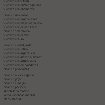
viviendas en
tetuán
viviendas en
cuatro caminos
viviendas en
chamartín
pisos en
rios rosas
viviendas en
prosperidad
viviendas en
hispanoamerica
viviendas en
ciudad lineal
pisos en
salamanca
viviendas en
centro
viviendas en
sol
pisos en
ciudad jardín
viviendas en
retiro
viviendas en
arganzuela
viviendas en
alonso martinez
viviendas en
arturo soria
viviendas en
embajadores
pisos en
guindalera
pisos en
nueva españa
pisos en
goya
pisos en
almagro
pisos en
pacífico
inmobiliaria madrid
Venta viviendas madrid
pisos madrid