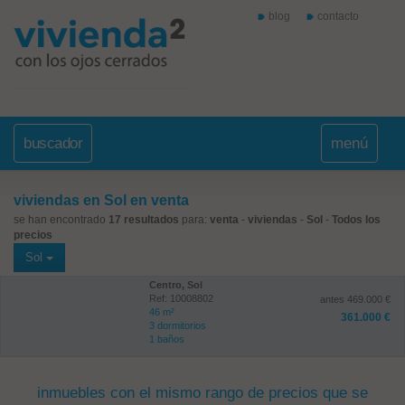
blog
contacto
buscador
menú
viviendas en Sol en venta
se han encontrado
17 resultados
para:
venta
-
viviendas
-
Sol
-
Todos los
precios
Sol
Centro, Sol
Ref: 10008802
antes 469.000 €
46 m²
361.000 €
3 dormitorios
1 baños
inmuebles con el mismo rango de precios que se