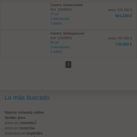
Centro, Universidad
Ref: 10008931
antes 632.000 €
77 m²
601.100 €
2 dormitorios
1 baños
Centro, Embajadores
Ref: 10008881
antes 787.000 €
95 m²
730.000 €
3 dormitorios
2 baños
1
Lo más buscado
Valorar vivienda online
Vender piso
pisos en
chamberí
pisos en
moncloa
viviendas en
argüelles