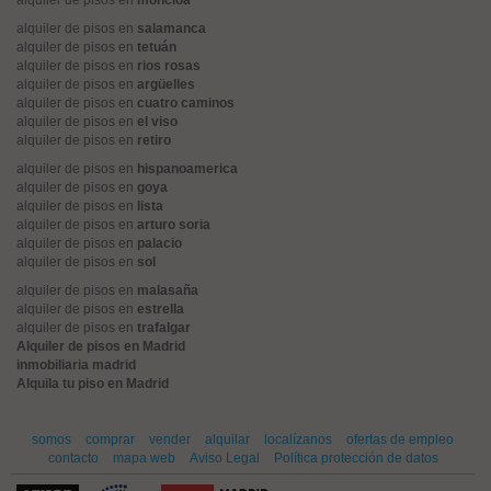
alquiler de pisos en
moncloa
alquiler de pisos en
salamanca
alquiler de pisos en
tetuán
alquiler de pisos en
rios rosas
alquiler de pisos en
argüelles
alquiler de pisos en
cuatro caminos
alquiler de pisos en
el viso
alquiler de pisos en
retiro
alquiler de pisos en
hispanoamerica
alquiler de pisos en
goya
alquiler de pisos en
lista
alquiler de pisos en
arturo soria
alquiler de pisos en
palacio
alquiler de pisos en
sol
alquiler de pisos en
malasaña
alquiler de pisos en
estrella
alquiler de pisos en
trafalgar
Alquiler de pisos en Madrid
inmobiliaria madrid
Alquila tu piso en Madrid
somos
comprar
vender
alquilar
localízanos
ofertas de empleo
contacto
mapa web
Aviso Legal
Política protección de datos