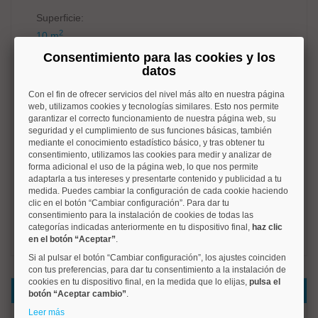
Superficie:
2
10 m
Consentimiento para las cookies y los
Dormitorios:
datos
Baños:
Con el fin de ofrecer servicios del nivel más alto en nuestra página
web, utilizamos cookies y tecnologías similares. Esto nos permite
Garaje:
garantizar el correcto funcionamiento de nuestra página web, su
seguridad y el cumplimiento de sus funciones básicas, también
No
mediante el conocimiento estadístico básico, y tras obtener tu
consentimiento, utilizamos las cookies para medir y analizar de
Calefacción:
forma adicional el uso de la página web, lo que nos permite
No tiene
adaptarla a tus intereses y presentarte contenido y publicidad a tu
medida. Puedes cambiar la configuración de cada cookie haciendo
c/e:
clic en el botón “Cambiar configuración”. Para dar tu
consentimiento para la instalación de cookies de todas las
No disponible
categorías indicadas anteriormente en tu dispositivo final,
haz clic
en el botón “Aceptar”
.
Si al pulsar el botón “Cambiar configuración”, los ajustes coinciden
con tus preferencias, para dar tu consentimiento a la instalación de
cookies en tu dispositivo final, en la medida que lo elijas,
pulsa el
Datos del inmueble
botón “Aceptar cambio”
.
Leer más