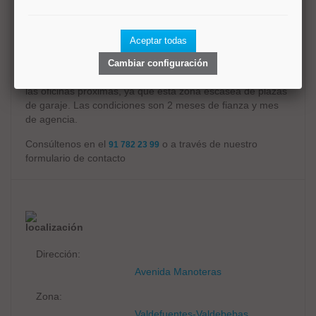
Vivienda2 alquila amplia plaza de garaje apta para coche
grande en la zona de Hortaleza.
Fácil acceso, el garaje es muy tranquilo y no tiene
Aceptar todas
acumulación de coches. El garaje está localizado en la
Avenida de Manoteras (el acceso es por la misma). Ideal
Cambiar configuración
para alguien que vive en las urbanizaciones o trabaja en
las oficinas próximas, ya que esta zona escasea de plazas
de garaje. Las condiciones son 2 meses de fianza y mes
de agencia.
Consúltenos en el
o a través de nuestro
91 782 23 99
formulario de contacto
localización
Dirección:
Avenida Manoteras
Zona:
Valdefuentes-Valdebebas