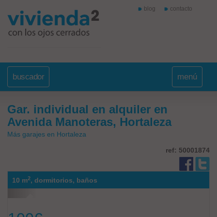
blog
contacto
buscador
menú
Gar. individual en alquiler en
Avenida Manoteras, Hortaleza
Más garajes en Hortaleza
ref: 50001874
2
10 m
,
dormitorios,
baños