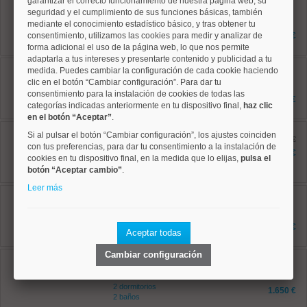
garantizar el correcto funcionamiento de nuestra página web, su
Salamanca, Recoletos
Ref: 50004610
seguridad y el cumplimiento de sus funciones básicas, también
45 m²
mediante el conocimiento estadístico básico, y tras obtener tu
0 dormitorios
consentimiento, utilizamos las cookies para medir y analizar de
1.700 €
1 baños
forma adicional el uso de la página web, lo que nos permite
adaptarla a tus intereses y presentarte contenido y publicidad a tu
Centro, Cortes
medida. Puedes cambiar la configuración de cada cookie haciendo
Ref: 50004796
clic en el botón “Cambiar configuración”. Para dar tu
139 m²
consentimiento para la instalación de cookies de todas las
3 dormitorios
3.300 €
categorías indicadas anteriormente en tu dispositivo final,
haz clic
3 baños
en el botón “Aceptar”
.
Salamanca, Castellana
Si al pulsar el botón “Cambiar configuración”, los ajustes coinciden
Ref: 50004664
antes 1.850 €
con tus preferencias, para dar tu consentimiento a la instalación de
67 m²
1.750 €
cookies en tu dispositivo final, en la medida que lo elijas,
pulsa el
2 dormitorios
botón “Aceptar cambio”
1 baños
.
Leer más
Centro, Cortes
Ref: 50004797
97 m²
2 dormitorios
2.550 €
Aceptar todas
2 baños
Cambiar configuración
Centro, Justicia
Ref: 50004701
70 m²
2 dormitorios
1.650 €
2 baños