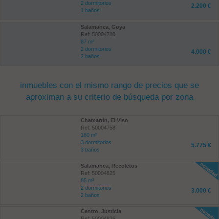
2 dormitorios
2.200 €
1 baños
Salamanca, Goya
Ref: 50004780
87 m²
2 dormitorios
4.000 €
2 baños
inmuebles con el mismo rango de precios que se
aproximan a su criterio de búsqueda por zona
Chamartín, El Viso
Ref: 50004758
160 m²
3 dormitorios
5.775 €
3 baños
Salamanca, Recoletos
Ref: 50004825
85 m²
2 dormitorios
3.000 €
2 baños
Centro, Justicia
Ref: 50004826