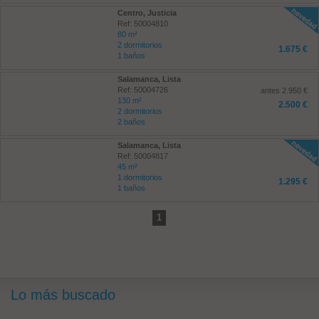
Centro, Justicia
Ref: 50004810
80 m²
2 dormitorios
1.675 €
1 baños
Salamanca, Lista
Ref: 50004726
antes 2.950 €
130 m²
2.500 €
2 dormitorios
2 baños
Salamanca, Lista
Ref: 50004817
45 m²
1 dormitorios
1.295 €
1 baños
1
Lo más buscado