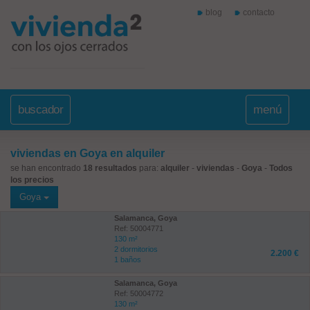
blog
contacto
buscador
menú
viviendas en Goya en alquiler
se han encontrado
18 resultados
para:
alquiler
-
viviendas
-
Goya
-
Todos
los precios
Goya
Salamanca, Goya
Ref: 50004771
130 m²
2 dormitorios
2.200 €
1 baños
Salamanca, Goya
Ref: 50004772
130 m²