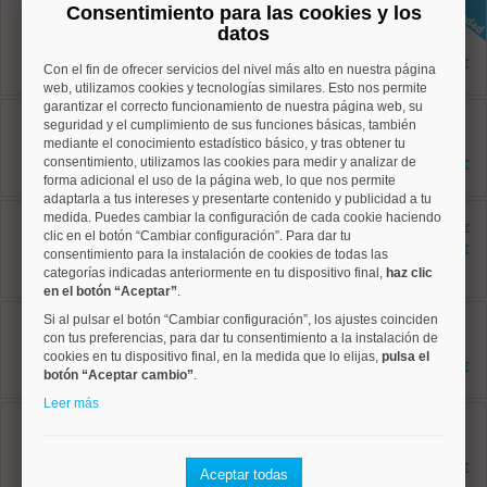
Consentimiento para las cookies y los
Centro, Justicia
Ref: 50004826
datos
40 m²
2 dormitorios
1.350 €
Con el fin de ofrecer servicios del nivel más alto en nuestra página
1 baños
web, utilizamos cookies y tecnologías similares. Esto nos permite
garantizar el correcto funcionamiento de nuestra página web, su
Centro, Justicia
seguridad y el cumplimiento de sus funciones básicas, también
Ref: 50003334
mediante el conocimiento estadístico básico, y tras obtener tu
65 m²
dormitorios
consentimiento, utilizamos las cookies para medir y analizar de
1.350 €
1 baños
forma adicional el uso de la página web, lo que nos permite
adaptarla a tus intereses y presentarte contenido y publicidad a tu
Chamartín, Ciudad Jardín
medida. Puedes cambiar la configuración de cada cookie haciendo
Ref: 50004558
antes 2.800 €
clic en el botón “Cambiar configuración”. Para dar tu
101 m²
2.400 €
consentimiento para la instalación de cookies de todas las
2 dormitorios
categorías indicadas anteriormente en tu dispositivo final,
haz clic
2 baños
en el botón “Aceptar”
.
Chamberí, Trafalgar
Si al pulsar el botón “Cambiar configuración”, los ajustes coinciden
Ref: 50004786
con tus preferencias, para dar tu consentimiento a la instalación de
96 m²
cookies en tu dispositivo final, en la medida que lo elijas,
pulsa el
2 dormitorios
2.200 €
botón “Aceptar cambio”
.
2 baños
Leer más
Chamberí, Ríos Rosas
Ref: 50004795
45 m²
1 dormitorios
1.195 €
Aceptar todas
2 baños