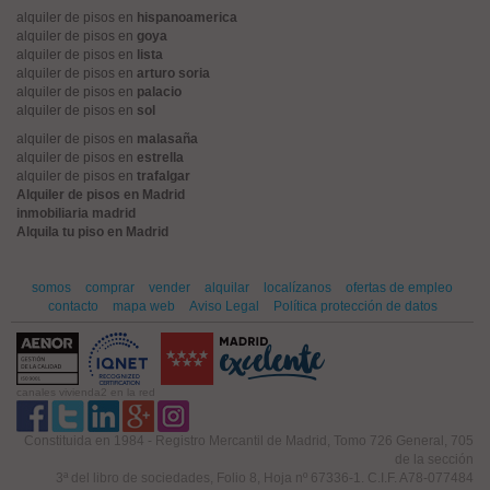
alquiler de pisos en
hispanoamerica
alquiler de pisos en
goya
alquiler de pisos en
lista
alquiler de pisos en
arturo soria
alquiler de pisos en
palacio
alquiler de pisos en
sol
alquiler de pisos en
malasaña
alquiler de pisos en
estrella
alquiler de pisos en
trafalgar
Alquiler de pisos en Madrid
inmobiliaria madrid
Alquila tu piso en Madrid
somos
comprar
vender
alquilar
localízanos
ofertas de empleo
contacto
mapa web
Aviso Legal
Política protección de datos
canales vivienda2 en la red
Constituida en 1984 - Registro Mercantil de Madrid, Tomo 726 General, 705
de la sección
3ª del libro de sociedades, Folio 8, Hoja nº 67336-1. C.I.F. A78-077484