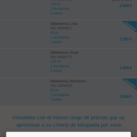
130 m²
2.500 €
2 dormitorios
2 baños
Salamanca, Lista
Ref: 50004817
45 m²
1 dormitorios
1.295 €
1 baños
Salamanca, Goya
Ref: 50004771
130 m²
2 dormitorios
2.200 €
1 baños
Salamanca, Recoletos
Ref: 50004825
85 m²
2 dormitorios
3.000 €
2 baños
inmuebles con el mismo rango de precios que se
aproximan a su criterio de búsqueda por zona