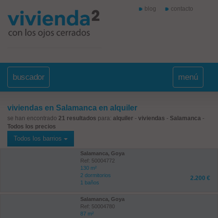
blog
contacto
buscador
menú
viviendas en Salamanca en alquiler
se han encontrado
21 resultados
para:
alquiler
-
viviendas
-
Salamanca
-
Todos los precios
Todos los barrios
Salamanca, Goya
Ref: 50004772
130 m²
2 dormitorios
2.200 €
1 baños
Salamanca, Goya
Ref: 50004780
87 m²