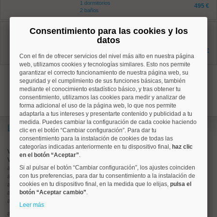
1 dormitorios
495 €
2 baños
Chamberí, Trafalgar
Consentimiento para las cookies y los
Ref: 50003826
datos
18 m²
1 dormitorios
1.000 €
2 baños
Con el fin de ofrecer servicios del nivel más alto en nuestra página
web, utilizamos cookies y tecnologías similares. Esto nos permite
garantizar el correcto funcionamiento de nuestra página web, su
1
seguridad y el cumplimiento de sus funciones básicas, también
mediante el conocimiento estadístico básico, y tras obtener tu
consentimiento, utilizamos las cookies para medir y analizar de
forma adicional el uso de la página web, lo que nos permite
adaptarla a tus intereses y presentarte contenido y publicidad a tu
medida. Puedes cambiar la configuración de cada cookie haciendo
Lo más buscado
clic en el botón “Cambiar configuración”. Para dar tu
consentimiento para la instalación de cookies de todas las
categorías indicadas anteriormente en tu dispositivo final,
haz clic
Valorar vivienda online
en el botón “Aceptar”
.
Vender piso
Si al pulsar el botón “Cambiar configuración”, los ajustes coinciden
alquiler de pisos en
centro
con tus preferencias, para dar tu consentimiento a la instalación de
alquiler de pisos en
chamartín
cookies en tu dispositivo final, en la medida que lo elijas,
pulsa el
alquiler de pisos en
chamberí
botón “Aceptar cambio”
.
alquiler de pisos en
ciudad lineal
alquiler de pisos en
moncloa
Leer más
alquiler de pisos en
salamanca