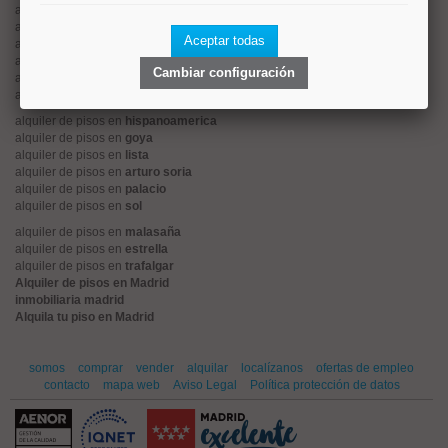
alquiler de pisos en
tetuán
alquiler de pisos en
rios rosas
Aceptar todas
alquiler de pisos en
argüelles
alquiler de pisos en
cuatro caminos
Cambiar configuración
alquiler de pisos en
el viso
alquiler de pisos en
retiro
alquiler de pisos en
hispanoamerica
alquiler de pisos en
goya
alquiler de pisos en
lista
alquiler de pisos en
arturo soria
alquiler de pisos en
palacio
alquiler de pisos en
sol
alquiler de pisos en
malasaña
alquiler de pisos en
estrella
alquiler de pisos en
trafalgar
Alquiler de pisos en Madrid
inmobiliaria madrid
Alquila tu piso en Madrid
somos
comprar
vender
alquilar
localízanos
ofertas de empleo
contacto
mapa web
Aviso Legal
Política protección de datos