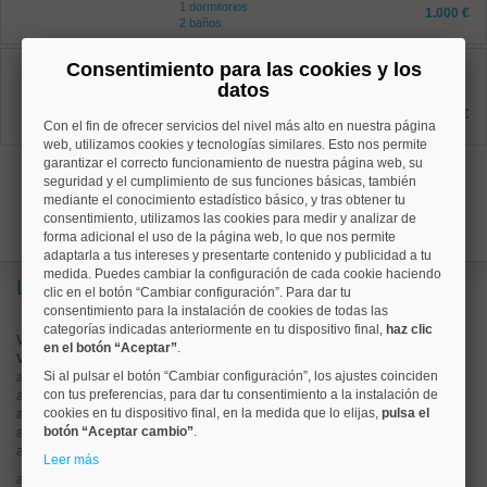
1 dormitorios
1.000 €
2 baños
Centro, Sol
Consentimiento para las cookies y los
Ref: 50004707
datos
20 m²
1 dormitorios
495 €
2 baños
Con el fin de ofrecer servicios del nivel más alto en nuestra página
web, utilizamos cookies y tecnologías similares. Esto nos permite
garantizar el correcto funcionamiento de nuestra página web, su
1
seguridad y el cumplimiento de sus funciones básicas, también
mediante el conocimiento estadístico básico, y tras obtener tu
consentimiento, utilizamos las cookies para medir y analizar de
forma adicional el uso de la página web, lo que nos permite
adaptarla a tus intereses y presentarte contenido y publicidad a tu
medida. Puedes cambiar la configuración de cada cookie haciendo
Lo más buscado
clic en el botón “Cambiar configuración”. Para dar tu
consentimiento para la instalación de cookies de todas las
categorías indicadas anteriormente en tu dispositivo final,
haz clic
Valorar vivienda online
en el botón “Aceptar”
.
Vender piso
Si al pulsar el botón “Cambiar configuración”, los ajustes coinciden
alquiler de pisos en
centro
con tus preferencias, para dar tu consentimiento a la instalación de
alquiler de pisos en
chamartín
cookies en tu dispositivo final, en la medida que lo elijas,
pulsa el
alquiler de pisos en
chamberí
botón “Aceptar cambio”
.
alquiler de pisos en
ciudad lineal
alquiler de pisos en
moncloa
Leer más
alquiler de pisos en
salamanca