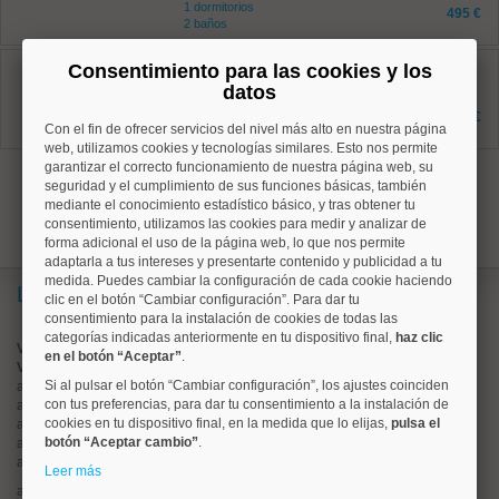
1 dormitorios
495 €
2 baños
Chamberí, Trafalgar
Consentimiento para las cookies y los
Ref: 50003826
datos
18 m²
1 dormitorios
1.000 €
2 baños
Con el fin de ofrecer servicios del nivel más alto en nuestra página
web, utilizamos cookies y tecnologías similares. Esto nos permite
garantizar el correcto funcionamiento de nuestra página web, su
1
seguridad y el cumplimiento de sus funciones básicas, también
mediante el conocimiento estadístico básico, y tras obtener tu
consentimiento, utilizamos las cookies para medir y analizar de
forma adicional el uso de la página web, lo que nos permite
adaptarla a tus intereses y presentarte contenido y publicidad a tu
medida. Puedes cambiar la configuración de cada cookie haciendo
Lo más buscado
clic en el botón “Cambiar configuración”. Para dar tu
consentimiento para la instalación de cookies de todas las
categorías indicadas anteriormente en tu dispositivo final,
haz clic
Valorar vivienda online
en el botón “Aceptar”
.
Vender piso
Si al pulsar el botón “Cambiar configuración”, los ajustes coinciden
alquiler de pisos en
centro
con tus preferencias, para dar tu consentimiento a la instalación de
alquiler de pisos en
chamartín
cookies en tu dispositivo final, en la medida que lo elijas,
pulsa el
alquiler de pisos en
chamberí
botón “Aceptar cambio”
.
alquiler de pisos en
ciudad lineal
alquiler de pisos en
moncloa
Leer más
alquiler de pisos en
salamanca