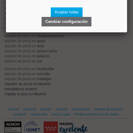
alquiler de pisos en
tetuán
alquiler de pisos en
rios rosas
Aceptar todas
alquiler de pisos en
argüelles
alquiler de pisos en
cuatro caminos
Cambiar configuración
alquiler de pisos en
el viso
alquiler de pisos en
retiro
alquiler de pisos en
hispanoamerica
alquiler de pisos en
goya
alquiler de pisos en
lista
alquiler de pisos en
arturo soria
alquiler de pisos en
palacio
alquiler de pisos en
sol
alquiler de pisos en
malasaña
alquiler de pisos en
estrella
alquiler de pisos en
trafalgar
Alquiler de pisos en Madrid
inmobiliaria madrid
Alquila tu piso en Madrid
somos
comprar
vender
alquilar
localízanos
ofertas de empleo
contacto
mapa web
Aviso Legal
Política protección de datos