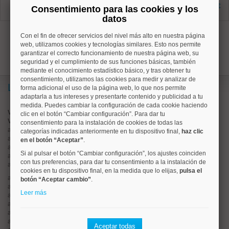
1 dormitorios
495 €
Consentimiento para las cookies y los
2 baños
datos
1
Con el fin de ofrecer servicios del nivel más alto en nuestra página
web, utilizamos cookies y tecnologías similares. Esto nos permite
garantizar el correcto funcionamiento de nuestra página web, su
seguridad y el cumplimiento de sus funciones básicas, también
mediante el conocimiento estadístico básico, y tras obtener tu
consentimiento, utilizamos las cookies para medir y analizar de
Lo más buscado
forma adicional el uso de la página web, lo que nos permite
adaptarla a tus intereses y presentarte contenido y publicidad a tu
medida. Puedes cambiar la configuración de cada cookie haciendo
Valorar vivienda online
clic en el botón “Cambiar configuración”. Para dar tu
Vender piso
consentimiento para la instalación de cookies de todas las
alquiler de pisos en
centro
categorías indicadas anteriormente en tu dispositivo final,
haz clic
alquiler de pisos en
chamartín
en el botón “Aceptar”
.
alquiler de pisos en
chamberí
Si al pulsar el botón “Cambiar configuración”, los ajustes coinciden
alquiler de pisos en
ciudad lineal
con tus preferencias, para dar tu consentimiento a la instalación de
alquiler de pisos en
moncloa
cookies en tu dispositivo final, en la medida que lo elijas,
pulsa el
alquiler de pisos en
salamanca
botón “Aceptar cambio”
.
alquiler de pisos en
tetuán
Leer más
alquiler de pisos en
rios rosas
alquiler de pisos en
argüelles
alquiler de pisos en
cuatro caminos
alquiler de pisos en
el viso
Aceptar todas