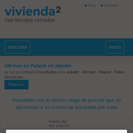
blog
contacto
buscador
menú
oficinas en Palacio en alquiler
se han encontrado
1 resultados
para:
alquiler
-
oficinas
-
Palacio
-
Todos
los precios
Palacio
inmuebles con el mismo rango de precios que se
aproximan a su criterio de búsqueda por zona
Centro, Sol
Ref: 50004707
20 m²