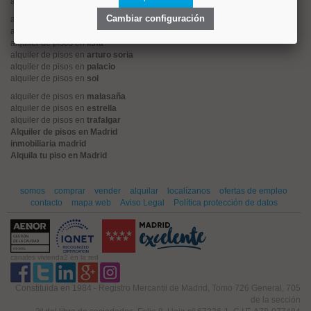
alquiler de pisos en
retiro
Cambiar configuración
alquiler de pisos en
hispanoamerica
alquiler de pisos en
goya
alquiler de pisos en
lista
alquiler de pisos en
arturo soria
alquiler de pisos en
palacio
alquiler de pisos en
sol
alquiler de pisos en
malasaña
alquiler de pisos en
estrella
alquiler de pisos en
trafalgar
Alquiler de pisos en Madrid
inmobiliaria madrid
Alquila tu piso en Madrid
somos
comprar
vender
alquilar
localízanos
ofertas de empleo
contacto
mapa web
Aviso Legal
Política protección de datos
canales vivienda2 en la red
Constituida en 1984 - Registro Mercantil de Madrid, Tomo 726 General, 705
de la sección