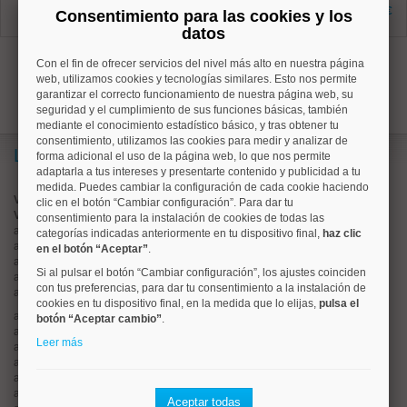
1 dormitorios
495 €
Consentimiento para las cookies y los
2 baños
datos
1
Con el fin de ofrecer servicios del nivel más alto en nuestra página
web, utilizamos cookies y tecnologías similares. Esto nos permite
garantizar el correcto funcionamiento de nuestra página web, su
seguridad y el cumplimiento de sus funciones básicas, también
mediante el conocimiento estadístico básico, y tras obtener tu
consentimiento, utilizamos las cookies para medir y analizar de
Lo más buscado
forma adicional el uso de la página web, lo que nos permite
adaptarla a tus intereses y presentarte contenido y publicidad a tu
medida. Puedes cambiar la configuración de cada cookie haciendo
Valorar vivienda online
clic en el botón “Cambiar configuración”. Para dar tu
Vender piso
consentimiento para la instalación de cookies de todas las
alquiler de pisos en
centro
categorías indicadas anteriormente en tu dispositivo final,
haz clic
alquiler de pisos en
chamartín
en el botón “Aceptar”
.
alquiler de pisos en
chamberí
Si al pulsar el botón “Cambiar configuración”, los ajustes coinciden
alquiler de pisos en
ciudad lineal
con tus preferencias, para dar tu consentimiento a la instalación de
alquiler de pisos en
moncloa
cookies en tu dispositivo final, en la medida que lo elijas,
pulsa el
alquiler de pisos en
salamanca
botón “Aceptar cambio”
.
alquiler de pisos en
tetuán
Leer más
alquiler de pisos en
rios rosas
alquiler de pisos en
argüelles
alquiler de pisos en
cuatro caminos
alquiler de pisos en
el viso
Aceptar todas