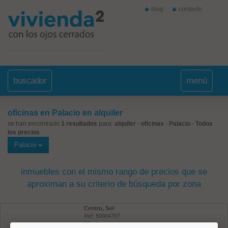
blog
contacto
buscador
menú
oficinas en Palacio en alquiler
se han encontrado
1 resultados
para:
alquiler
-
oficinas
-
Palacio
-
Todos
los precios
Palacio
inmuebles con el mismo rango de precios que se
aproximan a su criterio de búsqueda por zona
Centro, Sol
Ref: 50004707
20 m²