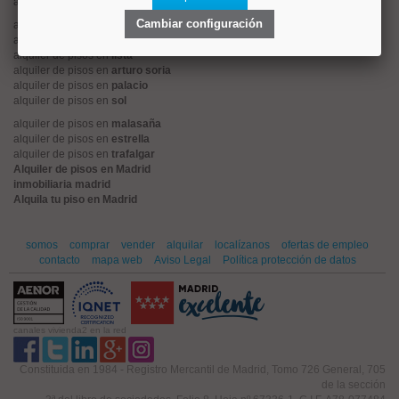
alquiler de pisos en
retiro
Cambiar configuración
alquiler de pisos en
hispanoamerica
alquiler de pisos en
goya
alquiler de pisos en
lista
alquiler de pisos en
arturo soria
alquiler de pisos en
palacio
alquiler de pisos en
sol
alquiler de pisos en
malasaña
alquiler de pisos en
estrella
alquiler de pisos en
trafalgar
Alquiler de pisos en Madrid
inmobiliaria madrid
Alquila tu piso en Madrid
somos
comprar
vender
alquilar
localízanos
ofertas de empleo
contacto
mapa web
Aviso Legal
Política protección de datos
canales vivienda2 en la red
Constituida en 1984 - Registro Mercantil de Madrid, Tomo 726 General, 705
de la sección