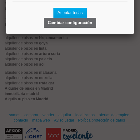
alquiler de pisos en
tetuán
alquiler de pisos en
rios rosas
Aceptar todas
alquiler de pisos en
argüelles
alquiler de pisos en
cuatro caminos
Cambiar configuración
alquiler de pisos en
el viso
alquiler de pisos en
retiro
alquiler de pisos en
hispanoamerica
alquiler de pisos en
goya
alquiler de pisos en
lista
alquiler de pisos en
arturo soria
alquiler de pisos en
palacio
alquiler de pisos en
sol
alquiler de pisos en
malasaña
alquiler de pisos en
estrella
alquiler de pisos en
trafalgar
Alquiler de pisos en Madrid
inmobiliaria madrid
Alquila tu piso en Madrid
somos
comprar
vender
alquilar
localízanos
ofertas de empleo
contacto
mapa web
Aviso Legal
Política protección de datos