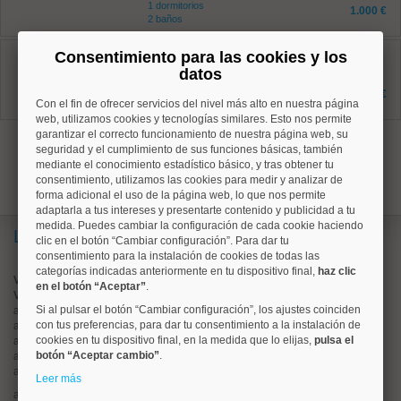
1 dormitorios
1.000 €
2 baños
Centro, Sol
Consentimiento para las cookies y los
Ref: 50004707
datos
20 m²
1 dormitorios
495 €
2 baños
Con el fin de ofrecer servicios del nivel más alto en nuestra página
web, utilizamos cookies y tecnologías similares. Esto nos permite
garantizar el correcto funcionamiento de nuestra página web, su
1
seguridad y el cumplimiento de sus funciones básicas, también
mediante el conocimiento estadístico básico, y tras obtener tu
consentimiento, utilizamos las cookies para medir y analizar de
forma adicional el uso de la página web, lo que nos permite
adaptarla a tus intereses y presentarte contenido y publicidad a tu
medida. Puedes cambiar la configuración de cada cookie haciendo
Lo más buscado
clic en el botón “Cambiar configuración”. Para dar tu
consentimiento para la instalación de cookies de todas las
categorías indicadas anteriormente en tu dispositivo final,
haz clic
Valorar vivienda online
en el botón “Aceptar”
.
Vender piso
Si al pulsar el botón “Cambiar configuración”, los ajustes coinciden
alquiler de pisos en
centro
con tus preferencias, para dar tu consentimiento a la instalación de
alquiler de pisos en
chamartín
cookies en tu dispositivo final, en la medida que lo elijas,
pulsa el
alquiler de pisos en
chamberí
botón “Aceptar cambio”
.
alquiler de pisos en
ciudad lineal
alquiler de pisos en
moncloa
Leer más
alquiler de pisos en
salamanca