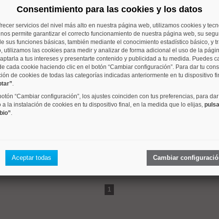
Consentimiento para las cookies y los datos
barrio
metros
dormitori
frecer servicios del nivel más alto en nuestra página web, utilizamos cookies y tec
o nos permite garantizar el correcto funcionamiento de nuestra página web, su segur
 mismo rango de precios que se aproximan a su criterio de 
e sus funciones básicas, también mediante el conocimiento estadístico básico, y tr
, utilizamos las cookies para medir y analizar de forma adicional el uso de la pági
aptarla a tus intereses y presentarte contenido y publicidad a tu medida. Puedes c
de cada cookie haciendo clic en el botón “Cambiar configuración”. Para dar tu con
ción de cookies de todas las categorías indicadas anteriormente en tu dispositivo fi
ptar”
.
Trafalgar
18 m²
1 dorm.
 botón “Cambiar configuración”, los ajustes coinciden con tus preferencias, para dar
a la instalación de cookies en tu dispositivo final, en la medida que lo elijas,
pulsa
bio”
.
Sol
20 m²
1 dorm.
Aceptar todas
Cambiar configuraci
1