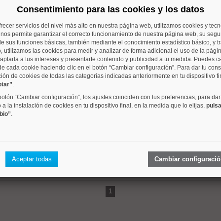
Consentimiento para las cookies y los datos
barrio
metros
dormitori
frecer servicios del nivel más alto en nuestra página web, utilizamos cookies y tec
o nos permite garantizar el correcto funcionamiento de nuestra página web, su segur
 mismo rango de precios que se aproximan a su criterio de 
e sus funciones básicas, también mediante el conocimiento estadístico básico, y tr
, utilizamos las cookies para medir y analizar de forma adicional el uso de la pági
aptarla a tus intereses y presentarte contenido y publicidad a tu medida. Puedes c
de cada cookie haciendo clic en el botón “Cambiar configuración”. Para dar tu con
ción de cookies de todas las categorías indicadas anteriormente en tu dispositivo fi
ptar”
.
Sol
20 m²
1 dorm.
 botón “Cambiar configuración”, los ajustes coinciden con tus preferencias, para dar
a la instalación de cookies en tu dispositivo final, en la medida que lo elijas,
pulsa
bio”
.
Trafalgar
18 m²
1 dorm.
Aceptar todas
Cambiar configuraci
1