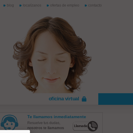
blog
localízanos
ofertas de empleo
contacto
oficina virtual
Te llamamos inmediatamente
Resuelve tus dudas,
nosotros te llamamos