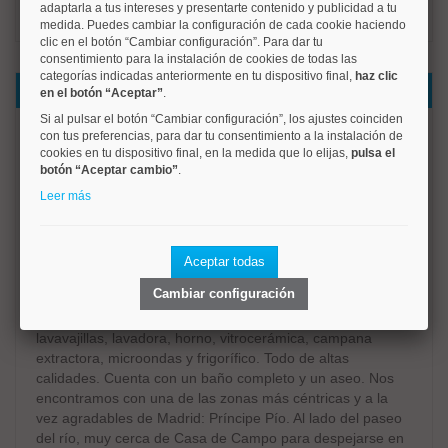
adaptarla a tus intereses y presentarte contenido y publicidad a tu
medida. Puedes cambiar la configuración de cada cookie haciendo
clic en el botón “Cambiar configuración”. Para dar tu
consentimiento para la instalación de cookies de todas las
categorías indicadas anteriormente en tu dispositivo final,
haz clic
Datos del inmueble
en el botón “Aceptar”
.
Si al pulsar el botón “Cambiar configuración”, los ajustes coinciden
con tus preferencias, para dar tu consentimiento a la instalación de
VIVIENDA DE TEMPORADA DETERMINADA. Vivienda2
cookies en tu dispositivo final, en la medida que lo elijas,
pulsa el
alquila espectacular piso de dos dormitorios y dos cuartos
botón “Aceptar cambio”
.
de baño en la calle Ilustración, en Príncipe Pío. Nos
Leer más
encontramos con una vivienda a estrenar, equipada con
todo lujo de detalles, original y elegante, ideal para
compartir. Cuenta con luz directa e indirecta, aire
acondicionado en todas las estancias, calefacción, SMART
Aceptar todas
TV en salón y en ambos dormitorios, juego de sábanas,
Cambiar configuración
almohadas y cojines, y sofá cama en el dormitorio. La
cocina está equipada con todos los electrodomésticos:
lavavajillas, lavadora, horno, vitrocerámica, campana
extractora, microondas y frigorífico. Todo de altas
calidades. Cuenta con un baño completo y un aseo. Nos
encontramos con una de las zonas más céntricas y a la
vez agradables de Madrid: Príncipe Pío. Al lado del paseo
del río, muy cerca de Casa de Campo para despejarse en