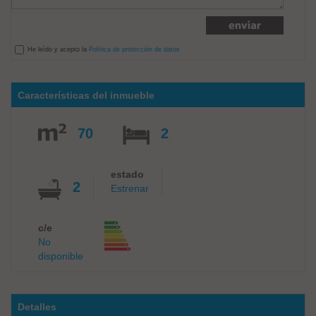
He leído y acepto la
Política de protección de datos
Características del inmueble
70
2
estado
2
Estrenar
c/e
No
disponible
Detalles