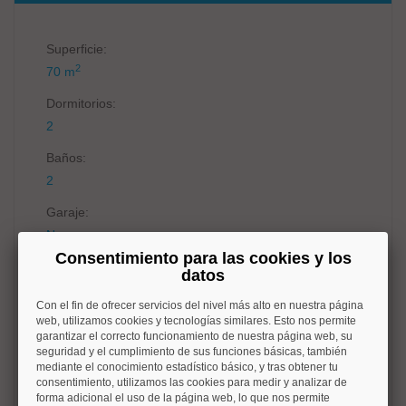
Superficie:
2
70 m
Dormitorios:
2
Baños:
2
Garaje:
No
Consentimiento para las cookies y los
Calefacción:
datos
Calefacción individual
Con el fin de ofrecer servicios del nivel más alto en nuestra página
Amueblado:
web, utilizamos cookies y tecnologías similares. Esto nos permite
garantizar el correcto funcionamiento de nuestra página web, su
Amueblado
seguridad y el cumplimiento de sus funciones básicas, también
mediante el conocimiento estadístico básico, y tras obtener tu
c/e:
consentimiento, utilizamos las cookies para medir y analizar de
No disponible
forma adicional el uso de la página web, lo que nos permite