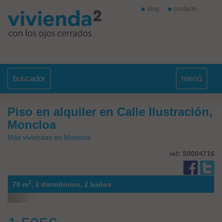
blog
contacto
buscador
menú
Piso en alquiler en Calle Ilustración,
Moncloa
Más viviendas en Moncloa
ref: 50004716
2
70 m
,
2 dormitorios,
2 baños