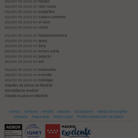
alquiler de pisos en
tetuán
alquiler de pisos en
rios rosas
alquiler de pisos en
argüelles
alquiler de pisos en
cuatro caminos
alquiler de pisos en
el viso
alquiler de pisos en
retiro
alquiler de pisos en
hispanoamerica
alquiler de pisos en
goya
alquiler de pisos en
lista
alquiler de pisos en
arturo soria
alquiler de pisos en
palacio
alquiler de pisos en
sol
alquiler de pisos en
malasaña
alquiler de pisos en
estrella
alquiler de pisos en
trafalgar
Alquiler de pisos en Madrid
inmobiliaria madrid
Alquila tu piso en Madrid
somos
comprar
vender
alquilar
localízanos
ofertas de empleo
contacto
mapa web
Aviso Legal
Política protección de datos