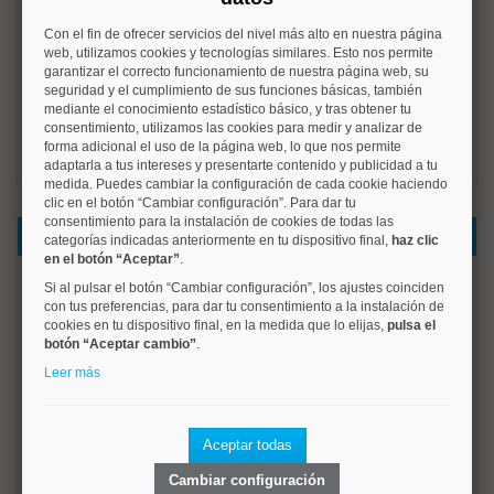
Amueblado:
Con el fin de ofrecer servicios del nivel más alto en nuestra página
web, utilizamos cookies y tecnologías similares. Esto nos permite
Amueblado
garantizar el correcto funcionamiento de nuestra página web, su
seguridad y el cumplimiento de sus funciones básicas, también
c/e:
mediante el conocimiento estadístico básico, y tras obtener tu
No disponible
consentimiento, utilizamos las cookies para medir y analizar de
forma adicional el uso de la página web, lo que nos permite
adaptarla a tus intereses y presentarte contenido y publicidad a tu
medida. Puedes cambiar la configuración de cada cookie haciendo
clic en el botón “Cambiar configuración”. Para dar tu
consentimiento para la instalación de cookies de todas las
Datos del inmueble
categorías indicadas anteriormente en tu dispositivo final,
haz clic
en el botón “Aceptar”
.
Si al pulsar el botón “Cambiar configuración”, los ajustes coinciden
Preciosa vivienda en la Calle Serrano Galvache, número
con tus preferencias, para dar tu consentimiento a la instalación de
32-34, 4º piso
cookies en tu dispositivo final, en la medida que lo elijas,
pulsa el
Superficie de 120 metros cuadrados. Excelentes vistas y
botón “Aceptar cambio”
.
calidades de lujo. Suelo de madera noble y salón comedor
Leer más
con mármol beis.
Hall, 3 habitaciones con armarios empotrados, el
dormitorio principal en suite, en total dos cuartos de baño
Aceptar todas
completos con baños, amplio salón comedor muy luminoso
Cambiar configuración
y con vistas, gran cocina con office también con