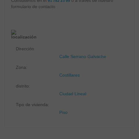
Consúltenos en el
o a través de nuestro
91 782 23 99
formulario de contacto
localización
Dirección:
Calle Serrano Galvache
Zona:
Costillares
distrito:
Ciudad Lineal
Tipo de vivienda:
Piso