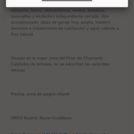
estupendas vistas y muy luminosa, equipada con
campana, horno, vitrocerámica, nevera, lavadora,
lavavajillas y tendedero independiente cerrado. Aire
acondicionado, plaza de garaje muy amplia, trastero.
Servicios e instalaciones de calefacción y agua caliente a
Gas natural.
Situado en la mejor zona del Pinar de Chamartín.
Calidades de primera, no se escuchan las viviendas
vecinas.
Piscina, zona de juegos infantil
28033 Madrid, Barrio Costillares.