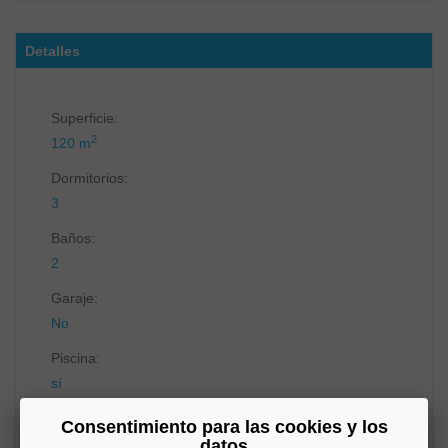
Detalles
Superficie:
2
120 m
Dormitorios:
3
Baños:
2
Garaje:
No
Piscina:
sí
Ascensor:
Consentimiento para las cookies y los
sí
datos