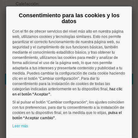
Calefacción:
Calefacción individual
Consentimiento para las cookies y los
datos
Amueblado:
No amueblado
Con el fin de ofrecer servicios del nivel más alto en nuestra página
web, utilizamos cookies y tecnologías similares. Esto nos permite
c/e:
garantizar el correcto funcionamiento de nuestra página web, su
seguridad y el cumplimiento de sus funciones básicas, también
En trámite
mediante el conocimiento estadístico básico, y tras obtener tu
consentimiento, utilizamos las cookies para medir y analizar de
forma adicional el uso de la página web, lo que nos permite
adaptarla a tus intereses y presentarte contenido y publicidad a tu
medida. Puedes cambiar la configuración de cada cookie haciendo
clic en el botón “Cambiar configuración”. Para dar tu
Datos del inmueble
consentimiento para la instalación de cookies de todas las
categorías indicadas anteriormente en tu dispositivo final,
haz clic
VIVIENDA2 presenta este magnífico piso en alquiler
en el botón “Aceptar”
.
ubicado en una de las calles más valoradas del barrio de
Si al pulsar el botón “Cambiar configuración”, los ajustes coinciden
Ciudad Jardín una zona tranquila residencial y
con tus preferencias, para dar tu consentimiento a la instalación de
perfectamente conectada
cookies en tu dispositivo final, en la medida que lo elijas,
pulsa el
botón “Aceptar cambio”
.
La vivienda cuenta con 100 m² construidos y se sitúa en
Leer más
una primera planta exterior con ascensor lo que le aporta
gran luminosidad y comodidad