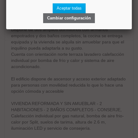
El piso se encuentra en muy buen estado y ofrece una
Aceptar todas
distribución funcional ideal para quienes buscan espacio y
confort, HAY POSIBILIDAD DE AMUEBLAR LA VIVIENDA.
Cambiar configuración
Dispone de dos amplios dormitorios con armarios
empotrados y dos baños completos, la cocina se entrega
equipada y la vivienda se alquila sin amueblar para que el
inquilino pueda adaptarla a su gusto.
Cuenta con orientación norte terraza lavadero calefacción
individual por bomba de frío y calor y sistema de aire
acondicionado.
El edificio dispone de ascensor y acceso exterior adaptado
para personas con movilidad reducida lo que lo hace una
opción cómoda y accesible
VIVIENDA REFORMADA Y SIN AMUEBLAR - 2
HABITACIONES - 2 BAÑOS COMPLETOS - CONSERJE,
Calefacción individual por gas natural, bomba de aire frio-
calor por Split, suelos de tarima, altura de 2.6 m,
iluminación LED y servicio de consejería.