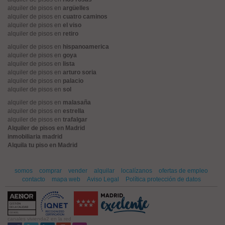
alquiler de pisos en
argüelles
alquiler de pisos en
cuatro caminos
alquiler de pisos en
el viso
alquiler de pisos en
retiro
alquiler de pisos en
hispanoamerica
alquiler de pisos en
goya
alquiler de pisos en
lista
alquiler de pisos en
arturo soria
alquiler de pisos en
palacio
alquiler de pisos en
sol
alquiler de pisos en
malasaña
alquiler de pisos en
estrella
alquiler de pisos en
trafalgar
Alquiler de pisos en Madrid
inmobiliaria madrid
Alquila tu piso en Madrid
somos
comprar
vender
alquilar
localízanos
ofertas de empleo
contacto
mapa web
Aviso Legal
Política protección de datos
canales vivienda2 en la red