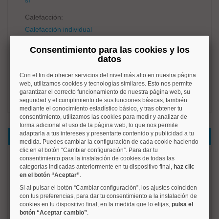
sí
Calefacción:
Calefacción individual
Amueblado:
Consentimiento para las cookies y los
datos
Amueblado
Con el fin de ofrecer servicios del nivel más alto en nuestra página
c/e:
web, utilizamos cookies y tecnologías similares. Esto nos permite
No disponible
garantizar el correcto funcionamiento de nuestra página web, su
seguridad y el cumplimiento de sus funciones básicas, también
mediante el conocimiento estadístico básico, y tras obtener tu
consentimiento, utilizamos las cookies para medir y analizar de
forma adicional el uso de la página web, lo que nos permite
adaptarla a tus intereses y presentarte contenido y publicidad a tu
Datos del inmueble
medida. Puedes cambiar la configuración de cada cookie haciendo
clic en el botón “Cambiar configuración”. Para dar tu
consentimiento para la instalación de cookies de todas las
VIVIENDA2 lanza en alquiler en exclusiva esta magnífica
categorías indicadas anteriormente en tu dispositivo final,
haz clic
propiedad histórica en una de las plazas más bonitas y
en el botón “Aceptar”
.
recoletas de Madrid, " Plaza del Alamillo, en su parte alta "
Si al pulsar el botón “Cambiar configuración”, los ajustes coinciden
ubicada en un edificio en pleno corazón de la capital, junto
con tus preferencias, para dar tu consentimiento a la instalación de
al barrio de los Austrias. Un oasis de paz en el centro. Esta
cookies en tu dispositivo final, en la medida que lo elijas,
pulsa el
propiedad recién estrenada es mucho más que un hogar.
botón “Aceptar cambio”
.
Un espacio donde lo estético y lo funcional se entrelazan