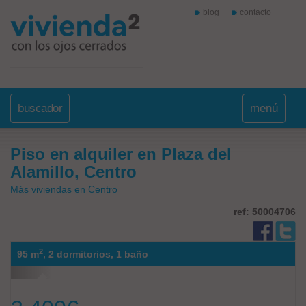
blog
contacto
buscador
menú
Piso en alquiler en Plaza del
Alamillo, Centro
Más viviendas en Centro
ref: 50004706
2
95 m
,
2 dormitorios,
1 baño