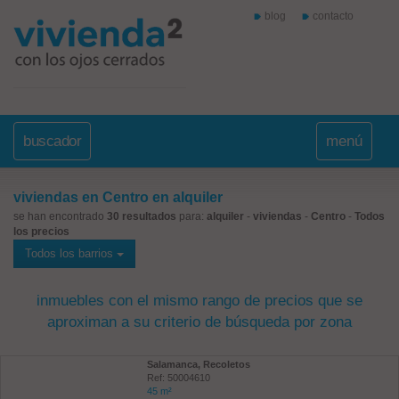
blog
contacto
buscador
menú
viviendas en Centro en alquiler
se han encontrado
30 resultados
para:
alquiler
-
viviendas
-
Centro
-
Todos
los precios
Todos los barrios
inmuebles con el mismo rango de precios que se
aproximan a su criterio de búsqueda por zona
Salamanca, Recoletos
Ref: 50004610
45 m²