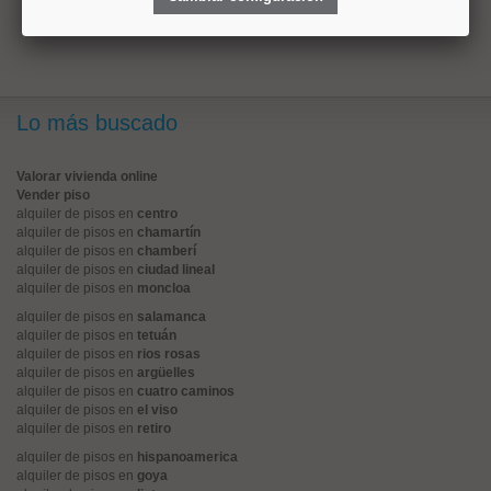
anterior
1
2
Lo más buscado
Valorar vivienda online
Vender piso
alquiler de pisos en
centro
alquiler de pisos en
chamartín
alquiler de pisos en
chamberí
alquiler de pisos en
ciudad lineal
alquiler de pisos en
moncloa
alquiler de pisos en
salamanca
alquiler de pisos en
tetuán
alquiler de pisos en
rios rosas
alquiler de pisos en
argüelles
alquiler de pisos en
cuatro caminos
alquiler de pisos en
el viso
alquiler de pisos en
retiro
alquiler de pisos en
hispanoamerica
alquiler de pisos en
goya