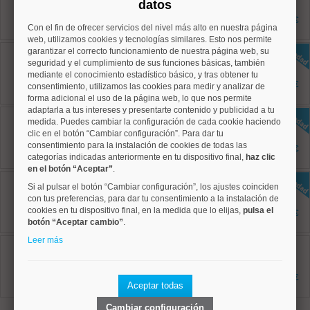
datos
65 m²
1 dormitorios
1.800 €
1 baños
Con el fin de ofrecer servicios del nivel más alto en nuestra página
web, utilizamos cookies y tecnologías similares. Esto nos permite
Chamberí, Vallehermoso
garantizar el correcto funcionamiento de nuestra página web, su
Ref: 50004824
seguridad y el cumplimiento de sus funciones básicas, también
35 m²
mediante el conocimiento estadístico básico, y tras obtener tu
1 dormitorios
1.025 €
consentimiento, utilizamos las cookies para medir y analizar de
1 baños
forma adicional el uso de la página web, lo que nos permite
adaptarla a tus intereses y presentarte contenido y publicidad a tu
Chamberí, Trafalgar
medida. Puedes cambiar la configuración de cada cookie haciendo
Ref: 50004829
clic en el botón “Cambiar configuración”. Para dar tu
96 m²
consentimiento para la instalación de cookies de todas las
2 dormitorios
2.200 €
2 baños
categorías indicadas anteriormente en tu dispositivo final,
haz clic
en el botón “Aceptar”
.
Chamberí, Arapiles
Si al pulsar el botón “Cambiar configuración”, los ajustes coinciden
Ref: 50004821
con tus preferencias, para dar tu consentimiento a la instalación de
65 m²
2 dormitorios
cookies en tu dispositivo final, en la medida que lo elijas,
pulsa el
1.700 €
1 baños
botón “Aceptar cambio”
.
Leer más
Arganzuela, Palos de Moguer
Ref: 50004802
65 m²
3 dormitorios
1.845 €
1 baños
Aceptar todas
Cambiar configuración