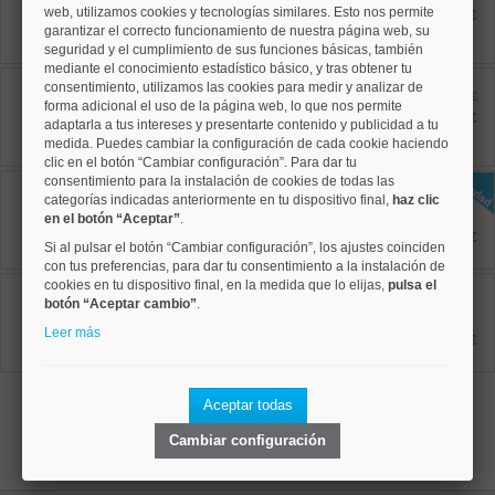
90 m²
web, utilizamos cookies y tecnologías similares. Esto nos permite
1.850 €
2 dormitorios
garantizar el correcto funcionamiento de nuestra página web, su
2 baños
seguridad y el cumplimiento de sus funciones básicas, también
mediante el conocimiento estadístico básico, y tras obtener tu
Tetuán, Cuatro Caminos
consentimiento, utilizamos las cookies para medir y analizar de
Ref: 50004781
antes 2.195 €
forma adicional el uso de la página web, lo que nos permite
85 m²
2.095 €
adaptarla a tus intereses y presentarte contenido y publicidad a tu
3 dormitorios
medida. Puedes cambiar la configuración de cada cookie haciendo
2 baños
clic en el botón “Cambiar configuración”. Para dar tu
consentimiento para la instalación de cookies de todas las
Salamanca, Recoletos
Ref: 50004825
categorías indicadas anteriormente en tu dispositivo final,
haz clic
85 m²
en el botón “Aceptar”
.
2 dormitorios
3.000 €
Si al pulsar el botón “Cambiar configuración”, los ajustes coinciden
2 baños
con tus preferencias, para dar tu consentimiento a la instalación de
cookies en tu dispositivo final, en la medida que lo elijas,
Chamartín, El Viso
pulsa el
Ref: 50004758
botón “Aceptar cambio”
.
160 m²
Leer más
3 dormitorios
5.775 €
3 baños
1
Aceptar todas
Cambiar configuración