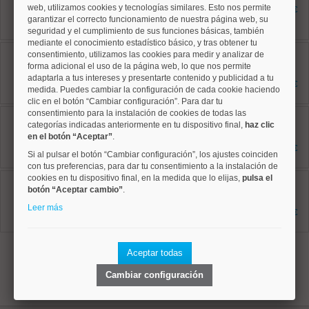
67 m²
web, utilizamos cookies y tecnologías similares. Esto nos permite
1.750 €
2 dormitorios
garantizar el correcto funcionamiento de nuestra página web, su
1 baños
seguridad y el cumplimiento de sus funciones básicas, también
mediante el conocimiento estadístico básico, y tras obtener tu
Salamanca, Castellana
consentimiento, utilizamos las cookies para medir y analizar de
Ref: 50004785
forma adicional el uso de la página web, lo que nos permite
45 m²
adaptarla a tus intereses y presentarte contenido y publicidad a tu
1 dormitorios
1.275 €
medida. Puedes cambiar la configuración de cada cookie haciendo
1 baños
clic en el botón “Cambiar configuración”. Para dar tu
consentimiento para la instalación de cookies de todas las
Tetuán, Castillejos
Ref: 50004801
categorías indicadas anteriormente en tu dispositivo final,
haz clic
75 m²
en el botón “Aceptar”
.
2 dormitorios
1.650 €
Si al pulsar el botón “Cambiar configuración”, los ajustes coinciden
1 baños
con tus preferencias, para dar tu consentimiento a la instalación de
cookies en tu dispositivo final, en la medida que lo elijas,
Tetuán, Cuatro Caminos
pulsa el
Ref: 50004227
botón “Aceptar cambio”
.
75 m²
Leer más
2 dormitorios
3.000 €
1 baños
1
Aceptar todas
Cambiar configuración