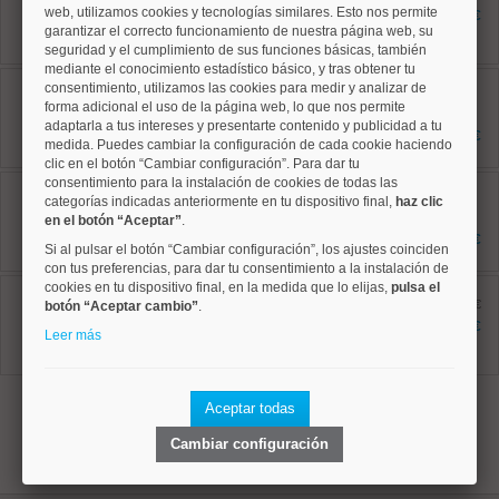
90 m²
web, utilizamos cookies y tecnologías similares. Esto nos permite
1.850 €
2 dormitorios
garantizar el correcto funcionamiento de nuestra página web, su
2 baños
seguridad y el cumplimiento de sus funciones básicas, también
mediante el conocimiento estadístico básico, y tras obtener tu
Tetuán, Castillejos
consentimiento, utilizamos las cookies para medir y analizar de
Ref: 50004801
forma adicional el uso de la página web, lo que nos permite
75 m²
adaptarla a tus intereses y presentarte contenido y publicidad a tu
2 dormitorios
1.650 €
medida. Puedes cambiar la configuración de cada cookie haciendo
1 baños
clic en el botón “Cambiar configuración”. Para dar tu
consentimiento para la instalación de cookies de todas las
Chamartín, El Viso
Ref: 50004758
categorías indicadas anteriormente en tu dispositivo final,
haz clic
160 m²
en el botón “Aceptar”
.
3 dormitorios
5.775 €
Si al pulsar el botón “Cambiar configuración”, los ajustes coinciden
3 baños
con tus preferencias, para dar tu consentimiento a la instalación de
cookies en tu dispositivo final, en la medida que lo elijas,
Tetuán, Cuatro Caminos
pulsa el
Ref: 50004781
antes 2.195 €
botón “Aceptar cambio”
.
85 m²
2.095 €
Leer más
3 dormitorios
2 baños
1
Aceptar todas
Cambiar configuración