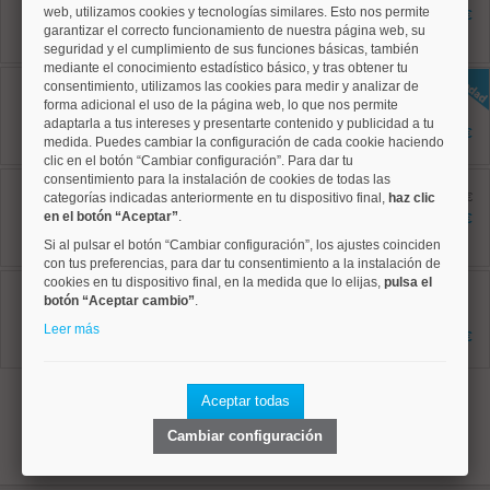
85 m²
web, utilizamos cookies y tecnologías similares. Esto nos permite
2.095 €
3 dormitorios
garantizar el correcto funcionamiento de nuestra página web, su
2 baños
seguridad y el cumplimiento de sus funciones básicas, también
mediante el conocimiento estadístico básico, y tras obtener tu
Salamanca, Recoletos
consentimiento, utilizamos las cookies para medir y analizar de
Ref: 50004825
forma adicional el uso de la página web, lo que nos permite
85 m²
adaptarla a tus intereses y presentarte contenido y publicidad a tu
2 dormitorios
3.000 €
medida. Puedes cambiar la configuración de cada cookie haciendo
2 baños
clic en el botón “Cambiar configuración”. Para dar tu
consentimiento para la instalación de cookies de todas las
Chamartín, Hispanoamerica
Ref: 50004678
categorías indicadas anteriormente en tu dispositivo final,
haz clic
antes 1.950 €
90 m²
en el botón “Aceptar”
.
1.850 €
2 dormitorios
Si al pulsar el botón “Cambiar configuración”, los ajustes coinciden
2 baños
con tus preferencias, para dar tu consentimiento a la instalación de
cookies en tu dispositivo final, en la medida que lo elijas,
Chamartín, El Viso
pulsa el
Ref: 50004758
botón “Aceptar cambio”
.
160 m²
Leer más
3 dormitorios
5.775 €
3 baños
1
Aceptar todas
Cambiar configuración