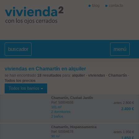
blog
contacto
buscador
menú
viviendas en Chamartín en alquiler
se han encontrado
18 resultados
para:
alquiler
-
viviendas
-
Chamartín
-
Todos los precios
Todos los barrios
Chamartín, Ciudad Jardín
Ref: 50004558
antes 2.800 €
101 m²
2.400 €
2 dormitorios
2 baños
Chamartín, Hispanoamerica
Ref: 50004678
antes 1.950 €
90 m²
1.850 €