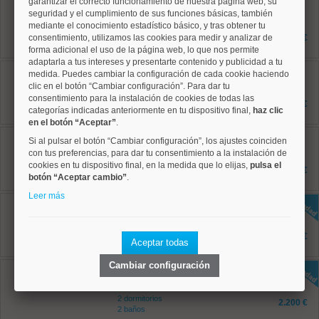
garantizar el correcto funcionamiento de nuestra página web, su
Salamanca, Goya
Ref: 50004780
seguridad y el cumplimiento de sus funciones básicas, también
87 m²
mediante el conocimiento estadístico básico, y tras obtener tu
2 dormitorios
consentimiento, utilizamos las cookies para medir y analizar de
4.000 €
2 baños
forma adicional el uso de la página web, lo que nos permite
adaptarla a tus intereses y presentarte contenido y publicidad a tu
Tetuán, Castillejos
medida. Puedes cambiar la configuración de cada cookie haciendo
Ref: 50004801
clic en el botón “Cambiar configuración”. Para dar tu
75 m²
consentimiento para la instalación de cookies de todas las
2 dormitorios
1.650 €
categorías indicadas anteriormente en tu dispositivo final,
haz clic
1 baños
en el botón “Aceptar”
.
Tetuán, Cuatro Caminos
Si al pulsar el botón “Cambiar configuración”, los ajustes coinciden
Ref: 50004227
con tus preferencias, para dar tu consentimiento a la instalación de
75 m²
cookies en tu dispositivo final, en la medida que lo elijas,
pulsa el
2 dormitorios
3.000 €
botón “Aceptar cambio”
1 baños
.
Leer más
Salamanca, Recoletos
Ref: 50004825
85 m²
2 dormitorios
3.000 €
Aceptar todas
2 baños
Cambiar configuración
Chamberí, Trafalgar
Ref: 50004829
96 m²
2 dormitorios
2.200 €
2 baños