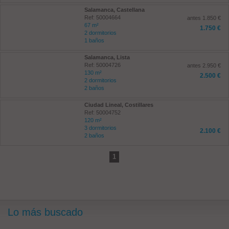
Salamanca, Castellana
Ref: 50004664
antes 1.850 €
67 m²
1.750 €
2 dormitorios
1 baños
Salamanca, Lista
Ref: 50004726
antes 2.950 €
130 m²
2.500 €
2 dormitorios
2 baños
Ciudad Lineal, Costillares
Ref: 50004752
120 m²
3 dormitorios
2.100 €
2 baños
1
Lo más buscado