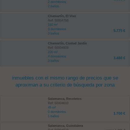
2 dormitorios
2 baños
Chamartín, El Viso
Ref: 50004758
160 m²
3 dormitorios
5.775 €
3 baños
Chamartín, Ciudad Jardín
Ref: 50004808
200 m²
4 dormitorios
3.480 €
3 baños
inmuebles con el mismo rango de precios que se
aproximan a su criterio de búsqueda por zona
Salamanca, Recoletos
Ref: 50004610
45 m²
0 dormitorios
1.700 €
1 baños
Salamanca, Guindalera