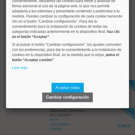
consentimiento, utilizamos las cookies para medir y analizar de
Ref: 50004716
forma adicional el uso de la página web, lo que nos permite
70 m²
adaptarla a tus intereses y presentarte contenido y publicidad a tu
2 dormitorios
1.595 €
medida. Puedes cambiar la configuración de cada cookie haciendo
2 baños
clic en el botón “Cambiar configuración”. Para dar tu
consentimiento para la instalación de cookies de todas las
Salamanca, Goya
Ref: 50004780
categorías indicadas anteriormente en tu dispositivo final,
haz clic
87 m²
en el botón “Aceptar”
.
2 dormitorios
4.000 €
Si al pulsar el botón “Cambiar configuración”, los ajustes coinciden
2 baños
con tus preferencias, para dar tu consentimiento a la instalación de
cookies en tu dispositivo final, en la medida que lo elijas,
Chamberí, Ríos Rosas
pulsa el
Ref: 50004795
botón “Aceptar cambio”
.
45 m²
Leer más
1 dormitorios
1.195 €
2 baños
Moncloa, Argüelles
Ref: 50004822
Aceptar todas
70 m²
2 dormitorios
Cambiar configuración
2.100 €
2 baños
Salamanca, Recoletos
Ref: 50004825
85 m²
2 dormitorios
3.000 €
2 baños