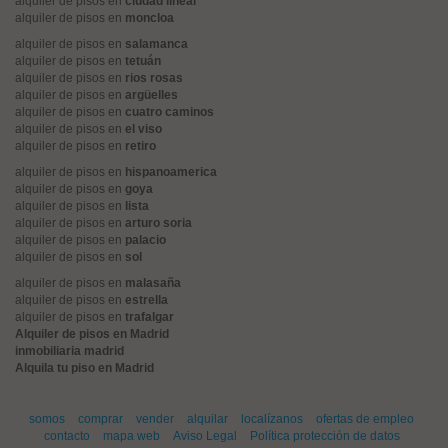
alquiler de pisos en
ciudad lineal
alquiler de pisos en
moncloa
alquiler de pisos en
salamanca
alquiler de pisos en
tetuán
alquiler de pisos en
rios rosas
alquiler de pisos en
argüelles
alquiler de pisos en
cuatro caminos
alquiler de pisos en
el viso
alquiler de pisos en
retiro
alquiler de pisos en
hispanoamerica
alquiler de pisos en
goya
alquiler de pisos en
lista
alquiler de pisos en
arturo soria
alquiler de pisos en
palacio
alquiler de pisos en
sol
alquiler de pisos en
malasaña
alquiler de pisos en
estrella
alquiler de pisos en
trafalgar
Alquiler de pisos en Madrid
inmobiliaria madrid
Alquila tu piso en Madrid
somos
comprar
vender
alquilar
localízanos
ofertas de empleo
contacto
mapa web
Aviso Legal
Política protección de datos