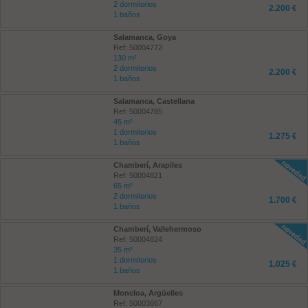
2 dormitorios
2.200 €
1 baños
Salamanca, Goya
Ref: 50004772
130 m²
2 dormitorios
2.200 €
1 baños
Salamanca, Castellana
Ref: 50004785
45 m²
1 dormitorios
1.275 €
1 baños
Chamberí, Arapiles
Ref: 50004821
65 m²
2 dormitorios
1.700 €
1 baños
Chamberí, Vallehermoso
Ref: 50004824
35 m²
1 dormitorios
1.025 €
1 baños
Moncloa, Argüelles
Ref: 50003667