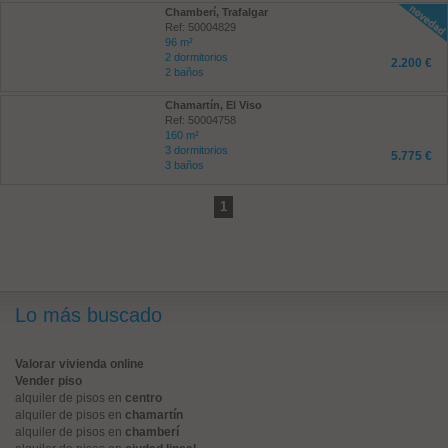
Chamberí, Trafalgar
Ref: 50004829
96 m²
2 dormitorios
2.200 €
2 baños
Chamartín, El Viso
Ref: 50004758
160 m²
3 dormitorios
5.775 €
3 baños
1
Lo más buscado
Valorar vivienda online
Vender piso
alquiler de pisos en
centro
alquiler de pisos en
chamartín
alquiler de pisos en
chamberí