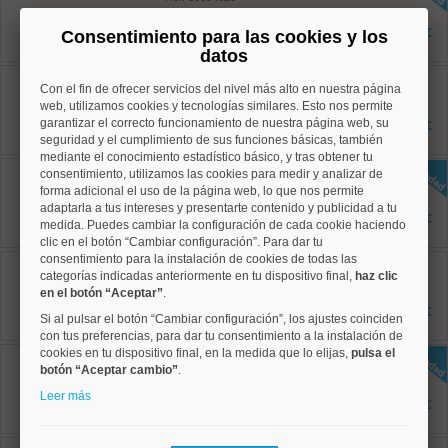
60 m²
2 dormitorios
2.000 €
Consentimiento para las cookies y los
1 baños
datos
Centro, Justicia
Con el fin de ofrecer servicios del nivel más alto en nuestra página
Ref: 50003334
web, utilizamos cookies y tecnologías similares. Esto nos permite
65 m²
dormitorios
garantizar el correcto funcionamiento de nuestra página web, su
1.350 €
1 baños
seguridad y el cumplimiento de sus funciones básicas, también
mediante el conocimiento estadístico básico, y tras obtener tu
Chamberí, Arapiles
consentimiento, utilizamos las cookies para medir y analizar de
Ref: 50004821
forma adicional el uso de la página web, lo que nos permite
65 m²
adaptarla a tus intereses y presentarte contenido y publicidad a tu
2 dormitorios
1.700 €
medida. Puedes cambiar la configuración de cada cookie haciendo
1 baños
clic en el botón “Cambiar configuración”. Para dar tu
consentimiento para la instalación de cookies de todas las
Centro, Justicia
categorías indicadas anteriormente en tu dispositivo final,
haz clic
Ref: 50004701
70 m²
en el botón “Aceptar”
.
2 dormitorios
1.650 €
Si al pulsar el botón “Cambiar configuración”, los ajustes coinciden
2 baños
con tus preferencias, para dar tu consentimiento a la instalación de
cookies en tu dispositivo final, en la medida que lo elijas,
pulsa el
Centro, Justicia
botón “Aceptar cambio”
Ref: 50004810
.
80 m²
Leer más
2 dormitorios
1.675 €
1 baños
Centro, Universidad