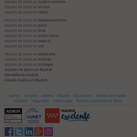
alquiler de pisos en
cuatro caminos
alquiler de pisos en
el viso
alquiler de pisos en
retiro
alquiler de pisos en
hispanoamerica
alquiler de pisos en
goya
alquiler de pisos en
lista
alquiler de pisos en
arturo soria
alquiler de pisos en
palacio
alquiler de pisos en
sol
alquiler de pisos en
malasaña
alquiler de pisos en
estrella
alquiler de pisos en
trafalgar
Alquiler de pisos en Madrid
inmobiliaria madrid
Alquila tu piso en Madrid
somos
comprar
vender
alquilar
localízanos
ofertas de empleo
contacto
mapa web
Aviso Legal
Política protección de datos
canales vivienda2 en la red