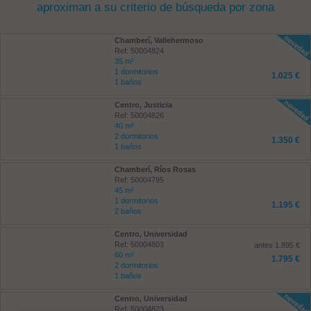
aproximan a su criterio de búsqueda por zona
Chamberí, Vallehermoso
Ref: 50004824
35 m²
1 dormitorios
1.025 €
1 baños
Centro, Justicia
Ref: 50004826
40 m²
2 dormitorios
1.350 €
1 baños
Chamberí, Ríos Rosas
Ref: 50004795
45 m²
1 dormitorios
1.195 €
2 baños
Centro, Universidad
Ref: 50004803
antes 1.895 €
60 m²
1.795 €
2 dormitorios
1 baños
Centro, Universidad
Ref: 50004823