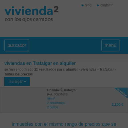
blog
contacto
buscador
menú
viviendas en Trafalgar en alquiler
se han encontrado
11 resultados
para:
alquiler
-
viviendas
-
Trafalgar
-
Todos los precios
Trafalgar
Chamberí, Trafalgar
Ref: 50004829
96 m²
2 dormitorios
2.200 €
2 baños
inmuebles con el mismo rango de precios que se