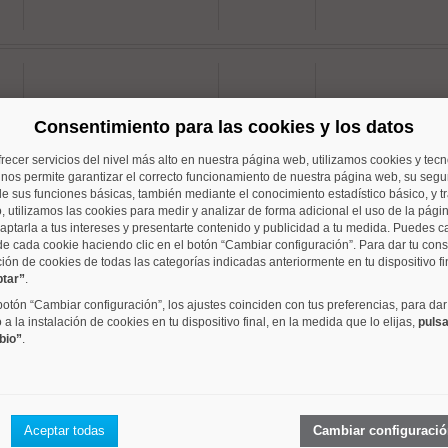
Justicia
40 m²
2 dorm.
Consentimiento para las cookies y los datos
frecer servicios del nivel más alto en nuestra página web, utilizamos cookies y tec
o nos permite garantizar el correcto funcionamiento de nuestra página web, su segur
e sus funciones básicas, también mediante el conocimiento estadístico básico, y tr
, utilizamos las cookies para medir y analizar de forma adicional el uso de la pági
aptarla a tus intereses y presentarte contenido y publicidad a tu medida. Puedes c
Justicia
65 m²
dorm.
de cada cookie haciendo clic en el botón “Cambiar configuración”. Para dar tu con
ción de cookies de todas las categorías indicadas anteriormente en tu dispositivo fi
ptar”
.
 botón “Cambiar configuración”, los ajustes coinciden con tus preferencias, para dar
a la instalación de cookies en tu dispositivo final, en la medida que lo elijas,
pulsa
bio”
.
Justicia
70 m²
2 dorm.
Aceptar todas
Cambiar configuraci