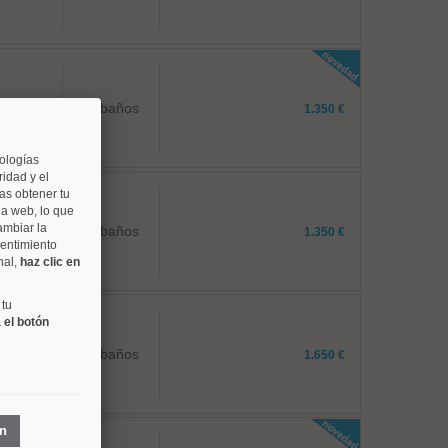
1 baños
1.350 €
nologías
idad y el
as obtener tu
na web, lo que
ambiar la
1 baños
1.350 €
sentimiento
nal,
haz clic en
 tu
 el botón
2 baños
1.650 €
ón