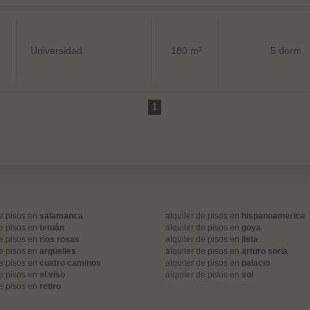
Universidad
180 m²
5 dorm.
1
de pisos en
salamanca
alquiler de pisos en
hispanoamerica
de pisos en
tetuán
alquiler de pisos en
goya
de pisos en
rios rosas
alquiler de pisos en
lista
de pisos en
argüelles
alquiler de pisos en
arturo soria
de pisos en
cuatro caminos
alquiler de pisos en
palacio
de pisos en
el viso
alquiler de pisos en
sol
de pisos en
retiro