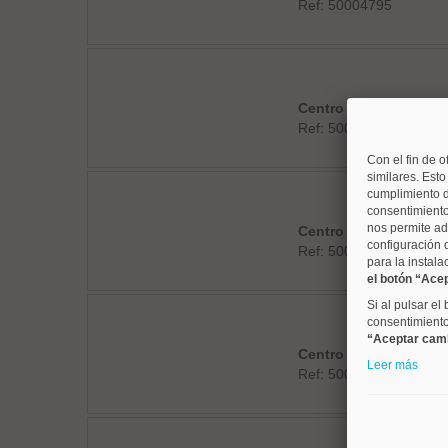
Ref: 50004795
Centro
Ref: 50004826
Con el fin de o
similares. Est
cumplimiento d
consentimiento
nos permite ad
Centro
configuración 
Ref: 50003334
para la instala
el botón “Ace
Si al pulsar el
consentimiento 
“Aceptar cam
Centro
Leer más
Ref: 50004701