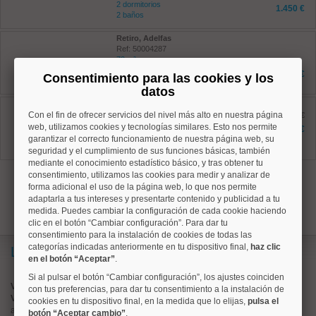
2 dormitorios
1.450 €
2 baños
Retiro, Adelfas
Ref: 50004287
72 m²
2 dormitorios
1.600 €
Consentimiento para las cookies y los
1 baños
datos
Salamanca, Guindalera
Con el fin de ofrecer servicios del nivel más alto en nuestra página
Ref: 50004673
antes 1.395 €
42 m²
web, utilizamos cookies y tecnologías similares. Esto nos permite
1.300 €
0 dormitorios
garantizar el correcto funcionamiento de nuestra página web, su
1 baños
seguridad y el cumplimiento de sus funciones básicas, también
mediante el conocimiento estadístico básico, y tras obtener tu
consentimiento, utilizamos las cookies para medir y analizar de
1
forma adicional el uso de la página web, lo que nos permite
adaptarla a tus intereses y presentarte contenido y publicidad a tu
medida. Puedes cambiar la configuración de cada cookie haciendo
clic en el botón “Cambiar configuración”. Para dar tu
consentimiento para la instalación de cookies de todas las
categorías indicadas anteriormente en tu dispositivo final,
haz clic
Lo más buscado
en el botón “Aceptar”
.
Si al pulsar el botón “Cambiar configuración”, los ajustes coinciden
Valorar vivienda online
con tus preferencias, para dar tu consentimiento a la instalación de
Vender piso
cookies en tu dispositivo final, en la medida que lo elijas,
pulsa el
alquiler de pisos en
centro
botón “Aceptar cambio”
.