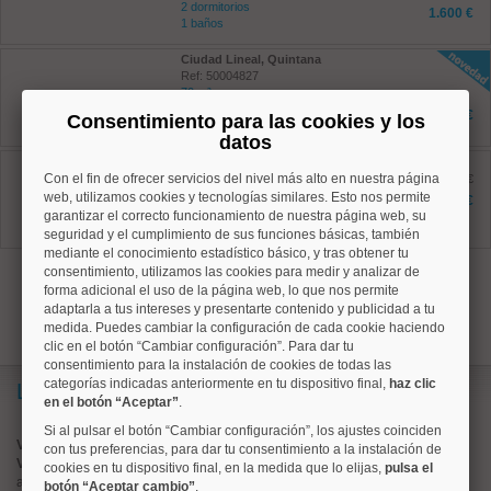
2 dormitorios
1.600 €
1 baños
Ciudad Lineal, Quintana
Ref: 50004827
70 m²
2 dormitorios
1.450 €
Consentimiento para las cookies y los
2 baños
datos
Salamanca, Guindalera
Con el fin de ofrecer servicios del nivel más alto en nuestra página
Ref: 50004673
antes 1.395 €
42 m²
web, utilizamos cookies y tecnologías similares. Esto nos permite
1.300 €
0 dormitorios
garantizar el correcto funcionamiento de nuestra página web, su
1 baños
seguridad y el cumplimiento de sus funciones básicas, también
mediante el conocimiento estadístico básico, y tras obtener tu
consentimiento, utilizamos las cookies para medir y analizar de
1
forma adicional el uso de la página web, lo que nos permite
adaptarla a tus intereses y presentarte contenido y publicidad a tu
medida. Puedes cambiar la configuración de cada cookie haciendo
clic en el botón “Cambiar configuración”. Para dar tu
consentimiento para la instalación de cookies de todas las
categorías indicadas anteriormente en tu dispositivo final,
haz clic
Lo más buscado
en el botón “Aceptar”
.
Si al pulsar el botón “Cambiar configuración”, los ajustes coinciden
Valorar vivienda online
con tus preferencias, para dar tu consentimiento a la instalación de
Vender piso
cookies en tu dispositivo final, en la medida que lo elijas,
pulsa el
alquiler de pisos en
centro
botón “Aceptar cambio”
.