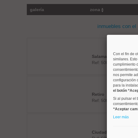
galería
zona
inmuebles con el
Con el fin de o
Salamanca
similares. Est
Ref: 50004673
cumplimiento d
consentimiento
nos permite ad
configuración 
para la instala
el botón “Ace
Retiro
Si al pulsar el
Ref: 50004287
consentimiento 
“Aceptar cam
Leer más
Ciudad Lineal