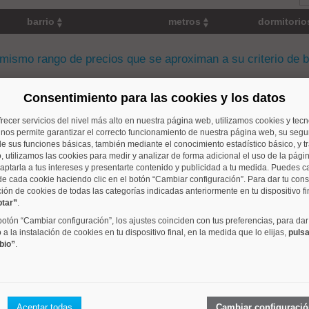
barrio
metros
dormitori
 mismo rango de precios que se aproximan a su criterio de 
Consentimiento para las cookies y los datos
frecer servicios del nivel más alto en nuestra página web, utilizamos cookies y tec
Guindalera
42 m²
0 dorm.
o nos permite garantizar el correcto funcionamiento de nuestra página web, su segur
e sus funciones básicas, también mediante el conocimiento estadístico básico, y tr
, utilizamos las cookies para medir y analizar de forma adicional el uso de la pági
aptarla a tus intereses y presentarte contenido y publicidad a tu medida. Puedes c
de cada cookie haciendo clic en el botón “Cambiar configuración”. Para dar tu con
ción de cookies de todas las categorías indicadas anteriormente en tu dispositivo fi
ptar”
.
Adelfas
72 m²
2 dorm.
 botón “Cambiar configuración”, los ajustes coinciden con tus preferencias, para dar
a la instalación de cookies en tu dispositivo final, en la medida que lo elijas,
pulsa
bio”
.
Quintana
70 m²
2 dorm.
Aceptar todas
Cambiar configuraci