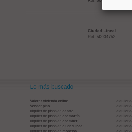
Ref: 50004827
Ciudad Lineal
Ref: 50004752
Lo más buscado
Valorar vivienda online
alquiler 
Vender piso
alquiler 
alquiler de pisos en
centro
alquiler 
alquiler de pisos en
chamartín
alquiler 
alquiler de pisos en
chamberí
alquiler 
alquiler de pisos en
ciudad lineal
alquiler 
alquiler de pisos en
moncloa
alquiler 