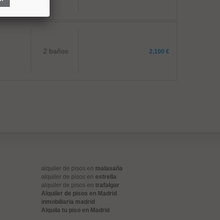
2 baños
2.100 €
alquiler de pisos en
malasaña
alquiler de pisos en
estrella
alquiler de pisos en
trafalgar
Alquiler de pisos en Madrid
inmobiliaria madrid
Alquila tu piso en Madrid