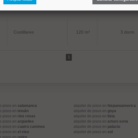
Costillares
120 m²
3 dorm.
1
de pisos en
salamanca
alquiler de pisos en
hispanoamerica
de pisos en
tetuán
alquiler de pisos en
goya
de pisos en
rios rosas
alquiler de pisos en
lista
de pisos en
argüelles
alquiler de pisos en
arturo soria
de pisos en
cuatro caminos
alquiler de pisos en
palacio
de pisos en
el viso
alquiler de pisos en
sol
de pisos en
retiro