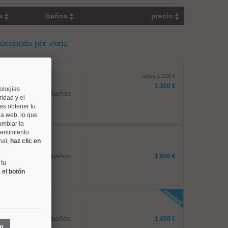
os
baños
precio
búsqueda por zona
antes 1.395 €
1.300 €
nologías
1 baños
idad y el
as obtener tu
na web, lo que
ambiar la
sentimiento
nal,
haz clic en
1 baños
1.600 €
 tu
 el botón
2 baños
1.450 €
ón