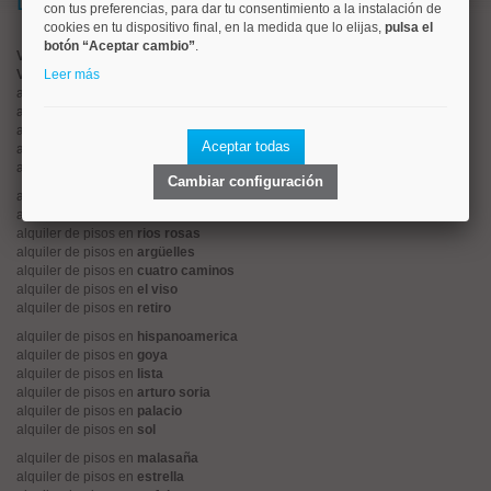
Lo más buscado
con tus preferencias, para dar tu consentimiento a la instalación de
cookies en tu dispositivo final, en la medida que lo elijas,
pulsa el
botón “Aceptar cambio”
.
Valorar vivienda online
Vender piso
Leer más
alquiler de pisos en
centro
alquiler de pisos en
chamartín
alquiler de pisos en
chamberí
Aceptar todas
alquiler de pisos en
ciudad lineal
alquiler de pisos en
moncloa
Cambiar configuración
alquiler de pisos en
salamanca
alquiler de pisos en
tetuán
alquiler de pisos en
rios rosas
alquiler de pisos en
argüelles
alquiler de pisos en
cuatro caminos
alquiler de pisos en
el viso
alquiler de pisos en
retiro
alquiler de pisos en
hispanoamerica
alquiler de pisos en
goya
alquiler de pisos en
lista
alquiler de pisos en
arturo soria
alquiler de pisos en
palacio
alquiler de pisos en
sol
alquiler de pisos en
malasaña
alquiler de pisos en
estrella