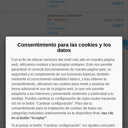
2 dormitorios
1.600 €
1 baños
Salamanca, Guindalera
Ref: 50004673
antes 1.395 €
42 m²
1.300 €
0 dormitorios
1 baños
Ciudad Lineal, Quintana
Consentimiento para las cookies y los
Ref: 50004827
datos
70 m²
2 dormitorios
1.450 €
2 baños
Con el fin de ofrecer servicios del nivel más alto en nuestra página
web, utilizamos cookies y tecnologías similares. Esto nos permite
Ciudad Lineal, Costillares
garantizar el correcto funcionamiento de nuestra página web, su
Ref: 50004752
seguridad y el cumplimiento de sus funciones básicas, también
120 m²
mediante el conocimiento estadístico básico, y tras obtener tu
3 dormitorios
2.100 €
consentimiento, utilizamos las cookies para medir y analizar de
2 baños
forma adicional el uso de la página web, lo que nos permite
adaptarla a tus intereses y presentarte contenido y publicidad a tu
1
medida. Puedes cambiar la configuración de cada cookie haciendo
clic en el botón “Cambiar configuración”. Para dar tu
consentimiento para la instalación de cookies de todas las
categorías indicadas anteriormente en tu dispositivo final,
haz clic
en el botón “Aceptar”
.
Si al pulsar el botón “Cambiar configuración”, los ajustes coinciden