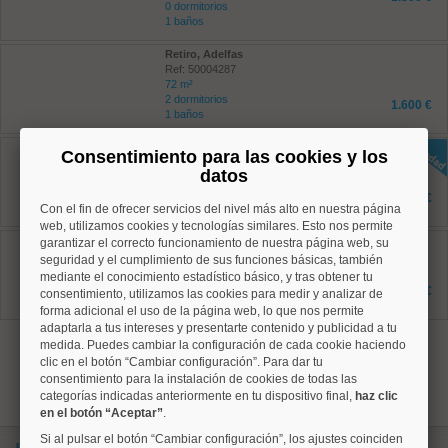
0 dormitorios
1 baños
Retiro, Adelfas
Ref: 50004287
72 m²
2 dormitorios
1.600 €
1 baños
Ciudad Lineal, Quintana
Consentimiento para las cookies y los
Ref: 50004827
datos
70 m²
2 dormitorios
1.450 €
2 baños
Con el fin de ofrecer servicios del nivel más alto en nuestra página
web, utilizamos cookies y tecnologías similares. Esto nos permite
Ciudad Lineal, Costillares
garantizar el correcto funcionamiento de nuestra página web, su
Ref: 50004752
seguridad y el cumplimiento de sus funciones básicas, también
120 m²
mediante el conocimiento estadístico básico, y tras obtener tu
3 dormitorios
2.100 €
consentimiento, utilizamos las cookies para medir y analizar de
2 baños
forma adicional el uso de la página web, lo que nos permite
adaptarla a tus intereses y presentarte contenido y publicidad a tu
1
medida. Puedes cambiar la configuración de cada cookie haciendo
clic en el botón “Cambiar configuración”. Para dar tu
consentimiento para la instalación de cookies de todas las
categorías indicadas anteriormente en tu dispositivo final,
haz clic
en el botón “Aceptar”
.
Si al pulsar el botón “Cambiar configuración”, los ajustes coinciden