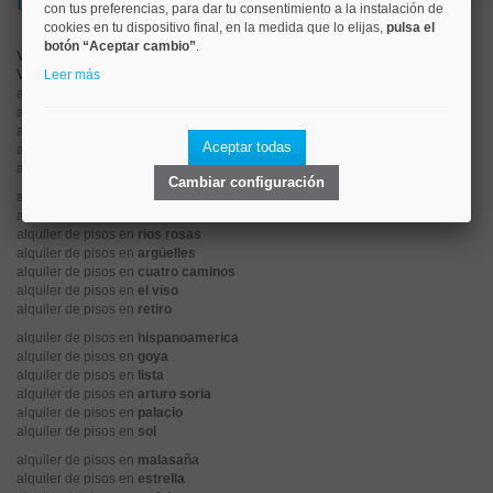
Lo más buscado
con tus preferencias, para dar tu consentimiento a la instalación de
cookies en tu dispositivo final, en la medida que lo elijas,
pulsa el
botón “Aceptar cambio”
.
Valorar vivienda online
Vender piso
Leer más
alquiler de pisos en
centro
alquiler de pisos en
chamartín
alquiler de pisos en
chamberí
Aceptar todas
alquiler de pisos en
ciudad lineal
alquiler de pisos en
moncloa
Cambiar configuración
alquiler de pisos en
salamanca
alquiler de pisos en
tetuán
alquiler de pisos en
rios rosas
alquiler de pisos en
argüelles
alquiler de pisos en
cuatro caminos
alquiler de pisos en
el viso
alquiler de pisos en
retiro
alquiler de pisos en
hispanoamerica
alquiler de pisos en
goya
alquiler de pisos en
lista
alquiler de pisos en
arturo soria
alquiler de pisos en
palacio
alquiler de pisos en
sol
alquiler de pisos en
malasaña
alquiler de pisos en
estrella