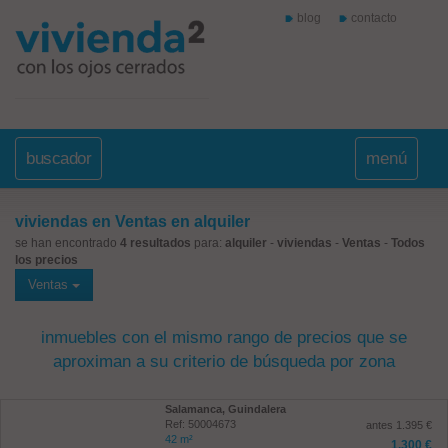
blog
contacto
buscador
menú
viviendas en Ventas en alquiler
se han encontrado
4 resultados
para:
alquiler
-
viviendas
-
Ventas
-
Todos
los precios
Ventas
inmuebles con el mismo rango de precios que se
aproximan a su criterio de búsqueda por zona
Salamanca, Guindalera
Ref: 50004673
antes 1.395 €
42 m²
1.300 €