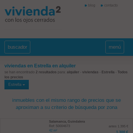
blog
contacto
buscador
menú
viviendas en Estrella en alquiler
se han encontrado
2 resultados
para:
alquiler
-
viviendas
-
Estrella
-
Todos
los precios
Estrella
inmuebles con el mismo rango de precios que se
aproximan a su criterio de búsqueda por zona
Salamanca, Guindalera
Ref: 50004673
antes 1.395 €
42 m²
1.300 €