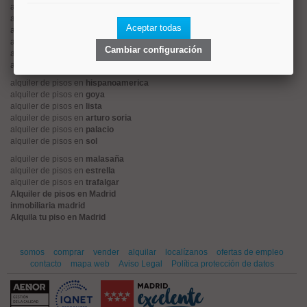
alquiler de pisos en
tetuán
alquiler de pisos en
rios rosas
Aceptar todas
alquiler de pisos en
argüelles
alquiler de pisos en
cuatro caminos
Cambiar configuración
alquiler de pisos en
el viso
alquiler de pisos en
retiro
alquiler de pisos en
hispanoamerica
alquiler de pisos en
goya
alquiler de pisos en
lista
alquiler de pisos en
arturo soria
alquiler de pisos en
palacio
alquiler de pisos en
sol
alquiler de pisos en
malasaña
alquiler de pisos en
estrella
alquiler de pisos en
trafalgar
Alquiler de pisos en Madrid
inmobiliaria madrid
Alquila tu piso en Madrid
somos
comprar
vender
alquilar
localízanos
ofertas de empleo
contacto
mapa web
Aviso Legal
Política protección de datos