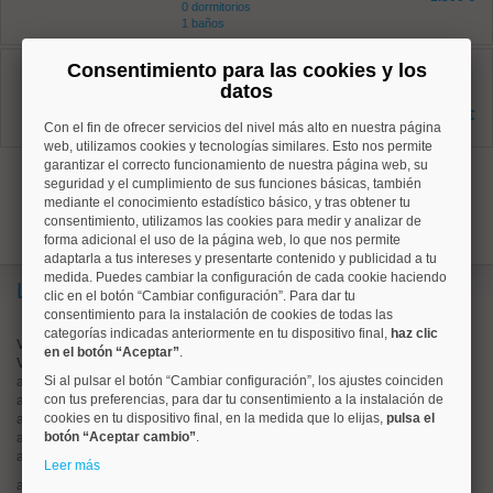
0 dormitorios
1 baños
Retiro, Adelfas
Consentimiento para las cookies y los
Ref: 50004287
datos
72 m²
2 dormitorios
1.600 €
1 baños
Con el fin de ofrecer servicios del nivel más alto en nuestra página
web, utilizamos cookies y tecnologías similares. Esto nos permite
garantizar el correcto funcionamiento de nuestra página web, su
1
seguridad y el cumplimiento de sus funciones básicas, también
mediante el conocimiento estadístico básico, y tras obtener tu
consentimiento, utilizamos las cookies para medir y analizar de
forma adicional el uso de la página web, lo que nos permite
adaptarla a tus intereses y presentarte contenido y publicidad a tu
medida. Puedes cambiar la configuración de cada cookie haciendo
Lo más buscado
clic en el botón “Cambiar configuración”. Para dar tu
consentimiento para la instalación de cookies de todas las
categorías indicadas anteriormente en tu dispositivo final,
haz clic
Valorar vivienda online
en el botón “Aceptar”
.
Vender piso
Si al pulsar el botón “Cambiar configuración”, los ajustes coinciden
alquiler de pisos en
centro
con tus preferencias, para dar tu consentimiento a la instalación de
alquiler de pisos en
chamartín
cookies en tu dispositivo final, en la medida que lo elijas,
pulsa el
alquiler de pisos en
chamberí
botón “Aceptar cambio”
.
alquiler de pisos en
ciudad lineal
alquiler de pisos en
moncloa
Leer más
alquiler de pisos en
salamanca