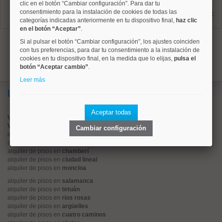
clic en el botón “Cambiar configuración”. Para dar tu
45 m²
consentimiento para la instalación de cookies de todas las
0 dormitorios
1.700 €
1 baños
categorías indicadas anteriormente en tu dispositivo final,
haz clic
en el botón “Aceptar”
.
1
Si al pulsar el botón “Cambiar configuración”, los ajustes coinciden
con tus preferencias, para dar tu consentimiento a la instalación de
cookies en tu dispositivo final, en la medida que lo elijas,
pulsa el
botón “Aceptar cambio”
.
Leer más
Lo más buscado
Aceptar todas
Valorar vivienda online
Vender piso
Cambiar configuración
alquiler de pisos en
centro
alquiler de pisos en
chamartín
alquiler de pisos en
chamberí
alquiler de pisos en
ciudad lineal
alquiler de pisos en
moncloa
alquiler de pisos en
salamanca
alquiler de pisos en
tetuán
alquiler de pisos en
rios rosas
alquiler de pisos en
argüelles
alquiler de pisos en
cuatro caminos