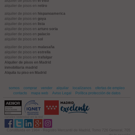
alquiler de pisos en
el viso
alquiler de pisos en
retiro
alquiler de pisos en
hispanoamerica
alquiler de pisos en
goya
alquiler de pisos en
lista
alquiler de pisos en
arturo soria
alquiler de pisos en
palacio
alquiler de pisos en
sol
alquiler de pisos en
malasaña
alquiler de pisos en
estrella
alquiler de pisos en
trafalgar
Alquiler de pisos en Madrid
inmobiliaria madrid
Alquila tu piso en Madrid
somos
comprar
vender
alquilar
localízanos
ofertas de empleo
contacto
mapa web
Aviso Legal
Política protección de datos
canales vivienda2 en la red
Constituida en 1984 - Registro Mercantil de Madrid, Tomo 726 General, 705