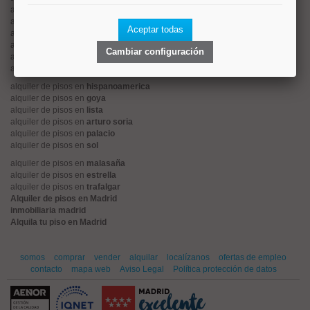
alquiler de pisos en
tetuán
alquiler de pisos en
rios rosas
Aceptar todas
alquiler de pisos en
argüelles
alquiler de pisos en
cuatro caminos
Cambiar configuración
alquiler de pisos en
el viso
alquiler de pisos en
retiro
alquiler de pisos en
hispanoamerica
alquiler de pisos en
goya
alquiler de pisos en
lista
alquiler de pisos en
arturo soria
alquiler de pisos en
palacio
alquiler de pisos en
sol
alquiler de pisos en
malasaña
alquiler de pisos en
estrella
alquiler de pisos en
trafalgar
Alquiler de pisos en Madrid
inmobiliaria madrid
Alquila tu piso en Madrid
somos
comprar
vender
alquilar
localízanos
ofertas de empleo
contacto
mapa web
Aviso Legal
Política protección de datos