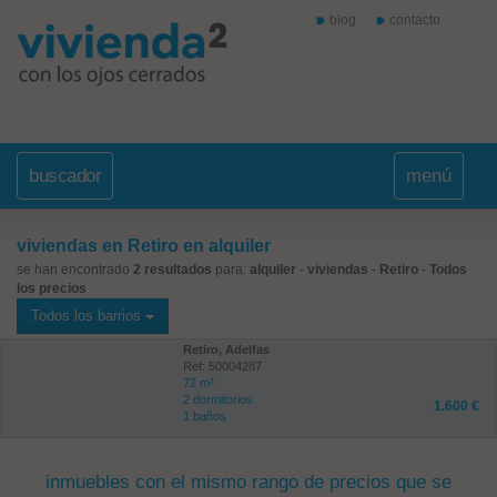
blog
contacto
buscador
menú
viviendas en Retiro en alquiler
se han encontrado
2 resultados
para:
alquiler
-
viviendas
-
Retiro
-
Todos
los precios
Todos los barrios
Retiro, Adelfas
Ref: 50004287
72 m²
2 dormitorios
1.600 €
1 baños
inmuebles con el mismo rango de precios que se