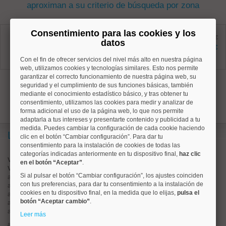
aproximan a su criterio de búsqueda por zona
Salamanca, Guindalera
Consentimiento para las cookies y los
Ref: 50004673
antes 1.395 €
datos
42 m²
1.300 €
0 dormitorios
Con el fin de ofrecer servicios del nivel más alto en nuestra página
1 baños
web, utilizamos cookies y tecnologías similares. Esto nos permite
garantizar el correcto funcionamiento de nuestra página web, su
1
seguridad y el cumplimiento de sus funciones básicas, también
mediante el conocimiento estadístico básico, y tras obtener tu
consentimiento, utilizamos las cookies para medir y analizar de
forma adicional el uso de la página web, lo que nos permite
adaptarla a tus intereses y presentarte contenido y publicidad a tu
medida. Puedes cambiar la configuración de cada cookie haciendo
Lo más buscado
clic en el botón “Cambiar configuración”. Para dar tu
consentimiento para la instalación de cookies de todas las
categorías indicadas anteriormente en tu dispositivo final,
haz clic
Valorar vivienda online
en el botón “Aceptar”
.
Vender piso
Si al pulsar el botón “Cambiar configuración”, los ajustes coinciden
alquiler de pisos en
centro
con tus preferencias, para dar tu consentimiento a la instalación de
alquiler de pisos en
chamartín
cookies en tu dispositivo final, en la medida que lo elijas,
pulsa el
alquiler de pisos en
chamberí
botón “Aceptar cambio”
.
alquiler de pisos en
ciudad lineal
alquiler de pisos en
moncloa
Leer más
alquiler de pisos en
salamanca