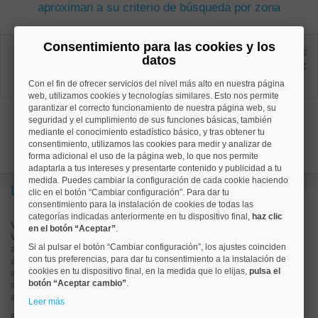
aproximan a su criterio de búsqueda por zona
Salamanca, Guindalera
Consentimiento para las cookies y los
Ref: 50004673
antes 1.395 €
datos
42 m²
1.300 €
0 dormitorios
Con el fin de ofrecer servicios del nivel más alto en nuestra página
1 baños
web, utilizamos cookies y tecnologías similares. Esto nos permite
garantizar el correcto funcionamiento de nuestra página web, su
1
seguridad y el cumplimiento de sus funciones básicas, también
mediante el conocimiento estadístico básico, y tras obtener tu
consentimiento, utilizamos las cookies para medir y analizar de
forma adicional el uso de la página web, lo que nos permite
adaptarla a tus intereses y presentarte contenido y publicidad a tu
medida. Puedes cambiar la configuración de cada cookie haciendo
Lo más buscado
clic en el botón “Cambiar configuración”. Para dar tu
consentimiento para la instalación de cookies de todas las
categorías indicadas anteriormente en tu dispositivo final,
haz clic
Valorar vivienda online
en el botón “Aceptar”
.
Vender piso
Si al pulsar el botón “Cambiar configuración”, los ajustes coinciden
alquiler de pisos en
centro
con tus preferencias, para dar tu consentimiento a la instalación de
alquiler de pisos en
chamartín
cookies en tu dispositivo final, en la medida que lo elijas,
pulsa el
alquiler de pisos en
chamberí
botón “Aceptar cambio”
.
alquiler de pisos en
ciudad lineal
alquiler de pisos en
moncloa
Leer más
alquiler de pisos en
salamanca