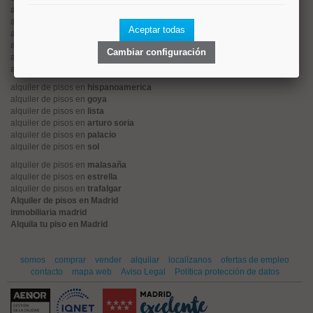
alquiler de pisos en
tetuán
alquiler de pisos en
rios rosas
Aceptar todas
alquiler de pisos en
argüelles
alquiler de pisos en
cuatro caminos
Cambiar configuración
alquiler de pisos en
el viso
alquiler de pisos en
retiro
alquiler de pisos en
hispanoamerica
alquiler de pisos en
goya
alquiler de pisos en
lista
alquiler de pisos en
arturo soria
alquiler de pisos en
palacio
alquiler de pisos en
sol
alquiler de pisos en
malasaña
alquiler de pisos en
estrella
alquiler de pisos en
trafalgar
Alquiler de pisos en Madrid
inmobiliaria madrid
Alquila tu piso en Madrid
somos
comprar
vender
alquilar
localízanos
ofertas de empleo
contacto
mapa web
Aviso Legal
Política protección de datos