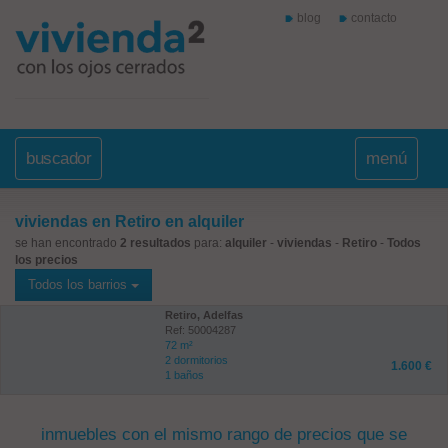
blog
contacto
buscador
menú
viviendas en Retiro en alquiler
se han encontrado
2 resultados
para:
alquiler
-
viviendas
-
Retiro
-
Todos
los precios
Todos los barrios
Retiro, Adelfas
Ref: 50004287
72 m²
2 dormitorios
1.600 €
1 baños
inmuebles con el mismo rango de precios que se