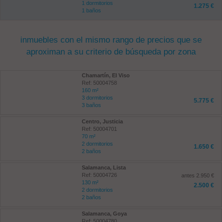
1 dormitorios
1.275 €
1 baños
inmuebles con el mismo rango de precios que se
aproximan a su criterio de búsqueda por zona
Chamartín, El Viso
Ref: 50004758
160 m²
3 dormitorios
5.775 €
3 baños
Centro, Justicia
Ref: 50004701
70 m²
2 dormitorios
1.650 €
2 baños
Salamanca, Lista
Ref: 50004726
antes 2.950 €
130 m²
2.500 €
2 dormitorios
2 baños
Salamanca, Goya
Ref: 50004780