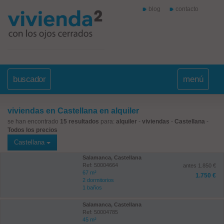
blog
contacto
buscador
menú
viviendas en Castellana en alquiler
se han encontrado
15 resultados
para:
alquiler
-
viviendas
-
Castellana
-
Todos los precios
Castellana
Salamanca, Castellana
Ref: 50004664
antes 1.850 €
67 m²
1.750 €
2 dormitorios
1 baños
Salamanca, Castellana
Ref: 50004785
45 m²