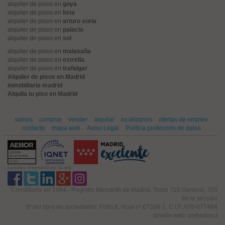
alquiler de pisos en
goya
alquiler de pisos en
lista
alquiler de pisos en
arturo soria
alquiler de pisos en
palacio
alquiler de pisos en
sol
alquiler de pisos en
malasaña
alquiler de pisos en
estrella
alquiler de pisos en
trafalgar
Alquiler de pisos en Madrid
inmobiliaria madrid
Alquila tu piso en Madrid
somos
comprar
vender
alquilar
localízanos
ofertas de empleo
contacto
mapa web
Aviso Legal
Política protección de datos
canales vivienda2 en la red
Constituida en 1984 - Registro Mercantil de Madrid, Tomo 726 General, 705
de la sección
3ª del libro de sociedades, Folio 8, Hoja nº 67336-1. C.I.F. A78-077484
diseño web: websdirect