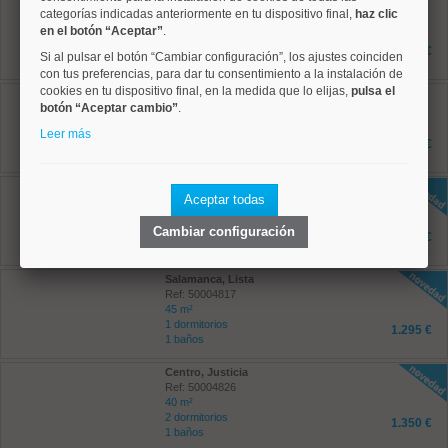
Salamanca, Goya
categorías indicadas anteriormente en tu dispositivo final,
haz clic
Ref: 50004771
en el botón “Aceptar”
.
130 m²
2 dormitorios
2.200 €
Si al pulsar el botón “Cambiar configuración”, los ajustes coinciden
1 baños
con tus preferencias, para dar tu consentimiento a la instalación de
cookies en tu dispositivo final, en la medida que lo elijas,
pulsa el
Salamanca, Goya
botón “Aceptar cambio”
.
Ref: 50004772
130 m²
Leer más
2 dormitorios
2.200 €
1 baños
Centro, Justicia
Aceptar todas
Ref: 50004810
80 m²
Cambiar configuración
2 dormitorios
1.675 €
1 baños
Salamanca, Lista
Ref: 50004817
45 m²
1 dormitorios
1.295 €
1 baños
Centro, Justicia
Ref: 50004826
40 m²
2 dormitorios
1.350 €
1 baños