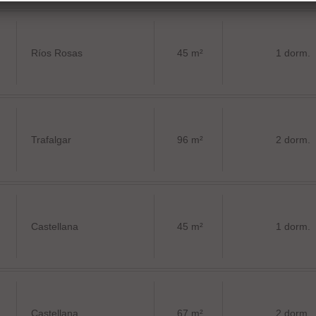
Ríos Rosas
45 m²
1 dorm.
Trafalgar
96 m²
2 dorm.
Castellana
45 m²
1 dorm.
Castellana
67 m²
2 dorm.