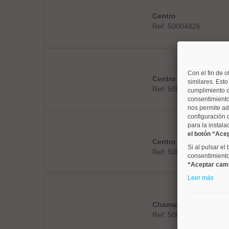
Centro
Ref: 50004826
Con el fin de o
Centro
similares. Est
Ref: 50003334
cumplimiento d
consentimiento
nos permite ad
configuración 
para la instala
el botón “Ace
Centro
Si al pulsar el
Ref: 50004810
consentimiento 
“Aceptar cam
Leer más
Chamartín
Ref: 50004758