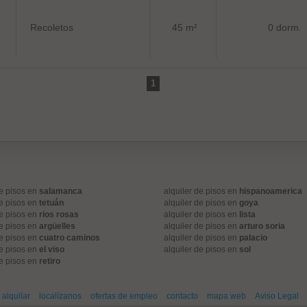
Recoletos
45 m²
0 dorm.
1
de pisos en
salamanca
alquiler de pisos en
hispanoamerica
de pisos en
tetuán
alquiler de pisos en
goya
de pisos en
rios rosas
alquiler de pisos en
lista
de pisos en
argüelles
alquiler de pisos en
arturo soria
de pisos en
cuatro caminos
alquiler de pisos en
palacio
de pisos en
el viso
alquiler de pisos en
sol
de pisos en
retiro
alquilar
localízanos
ofertas de empleo
contacto
mapa web
Aviso Legal