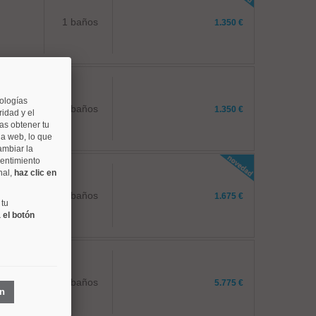
1 baños
1.350 €
nologías
1 baños
1.350 €
idad y el
as obtener tu
na web, lo que
ambiar la
sentimiento
nal,
haz clic en
1 baños
1.675 €
 tu
 el botón
3 baños
5.775 €
ón