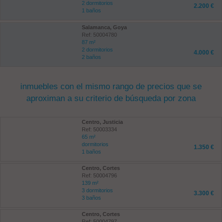
2 dormitorios
2.200 €
1 baños
Salamanca, Goya
Ref: 50004780
87 m²
2 dormitorios
4.000 €
2 baños
inmuebles con el mismo rango de precios que se
aproximan a su criterio de búsqueda por zona
Centro, Justicia
Ref: 50003334
65 m²
dormitorios
1.350 €
1 baños
Centro, Cortes
Ref: 50004796
139 m²
3 dormitorios
3.300 €
3 baños
Centro, Cortes
Ref: 50004797