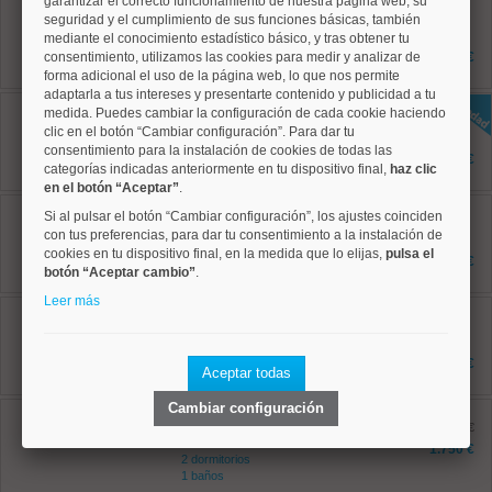
garantizar el correcto funcionamiento de nuestra página web, su
Chamberí, Ríos Rosas
Ref: 50004795
seguridad y el cumplimiento de sus funciones básicas, también
45 m²
mediante el conocimiento estadístico básico, y tras obtener tu
1 dormitorios
consentimiento, utilizamos las cookies para medir y analizar de
1.195 €
2 baños
forma adicional el uso de la página web, lo que nos permite
adaptarla a tus intereses y presentarte contenido y publicidad a tu
Chamberí, Trafalgar
medida. Puedes cambiar la configuración de cada cookie haciendo
Ref: 50004829
clic en el botón “Cambiar configuración”. Para dar tu
96 m²
consentimiento para la instalación de cookies de todas las
2 dormitorios
2.200 €
categorías indicadas anteriormente en tu dispositivo final,
haz clic
2 baños
en el botón “Aceptar”
.
Salamanca, Castellana
Si al pulsar el botón “Cambiar configuración”, los ajustes coinciden
Ref: 50004785
con tus preferencias, para dar tu consentimiento a la instalación de
45 m²
cookies en tu dispositivo final, en la medida que lo elijas,
pulsa el
1 dormitorios
1.275 €
botón “Aceptar cambio”
1 baños
.
Leer más
Salamanca, Recoletos
Ref: 50004610
45 m²
0 dormitorios
1.700 €
Aceptar todas
1 baños
Cambiar configuración
Salamanca, Castellana
Ref: 50004664
antes 1.850 €
67 m²
1.750 €
2 dormitorios
1 baños