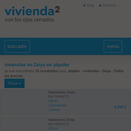
blog
contacto
buscador
menú
viviendas en Goya en alquiler
se han encontrado
18 resultados
para:
alquiler
-
viviendas
-
Goya
-
Todos
los precios
Goya
Salamanca, Goya
Ref: 50004771
130 m²
2 dormitorios
2.200 €
1 baños
Salamanca, Goya
Ref: 50004772
130 m²